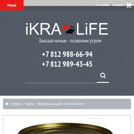
В корзине
0
товаров
Меню
Заказал ночью - позвоним утром
+7 812 988-66-94
+7 812 989-43-45
/
Каталог
/
Крабы
/
Натуральный краб в жестяной банке