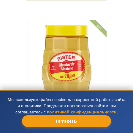
ХИТ
Мы используем файлы cookie для корректной работы сайта
Горчица Дижонская Bister ст./б. 250 г
и аналитики. Продолжая пользоваться сайтом, вы
Горчица Дижонская Bister 250 г купить в СПб
соглашаетесь с
политикой конфиденциальности
.
287 руб.
ПРИНЯТЬ