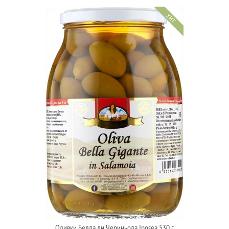
ХИТ
Оливки Белла ди Чериньола Iposea 530 г