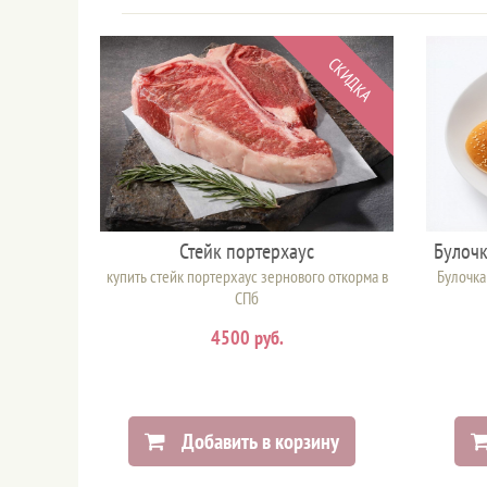
СКИДКА
Стейк портерхаус
Булочк
купить стейк портерхаус зернового откорма в
Булочка
СПб
4500 руб.
Добавить в корзину