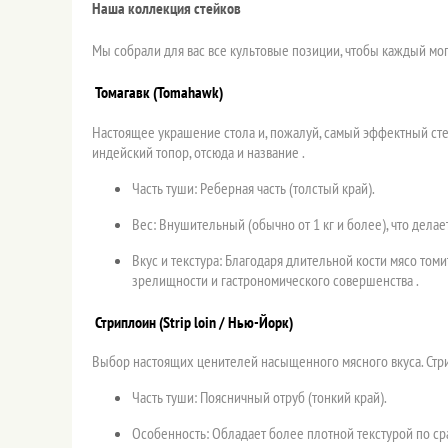
Наша коллекция стейков
Мы собрали для вас все культовые позиции, чтобы каждый мог
Томагавк (Tomahawk)
Настоящее украшение стола и, пожалуй, самый эффектный стейк
индейский топор, отсюда и название .
Часть туши: Реберная часть (толстый край).
Вес: Внушительный (обычно от 1 кг и более), что дел
Вкус и текстура: Благодаря длительной кости мясо том
зрелищности и гастрономического совершенства .
Стриплоин (Strip loin / Нью-Йорк)
Выбор настоящих ценителей насыщенного мясного вкуса. Стрип
Часть туши: Поясничный отруб (тонкий край).
Особенность: Обладает более плотной текстурой по ср