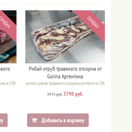
СКИДКА
СКИДКА
ового
Рибай отруб травяного откорма от
Gorina Аргентина
рма в СПб
купить рибай травяного откорма premium в СПб
3790 руб.
3975 руб.
ну
Добавить в корзину