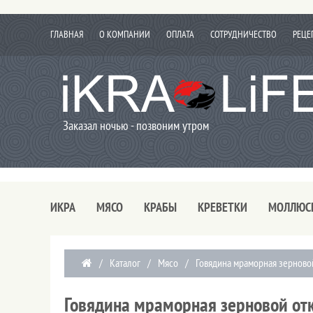
ГЛАВНАЯ
О КОМПАНИИ
ОПЛАТА
СОТРУДНИЧЕСТВО
РЕЦЕ
Заказал ночью - позвоним утром
ИКРА
МЯСО
КРАБЫ
КРЕВЕТКИ
МОЛЛЮС
/
Каталог
/
Мясо
/
Говядина мраморная зерново
Говядина мраморная зерновой от