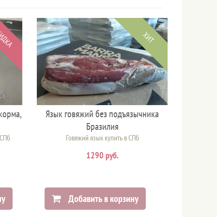
ИДКА
ХИТ
корма,
Язык говяжий без подъязычника
Бразилия
 СПб
Говяжий язык купить в СПб
1290 руб.
ну
Добавить в корзину