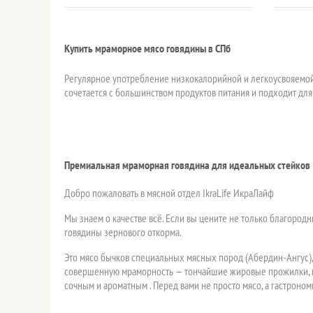
Купить мраморное мясо говядины в СПб
Регулярное употребление низкокалорийной и легкоусвояемой 
сочетается с большинством продуктов питания и подходит дл
Премиальная мраморная говядина для идеальных стейков
Добро пожаловать в мясной отдел IkraLife ИкраЛайф
Мы знаем о качестве всё. Если вы цените не только благоро
говядины зернового откорма.
Это мясо бычков специальных мясных пород (Абердин-Ангус),
совершенную мраморность — тончайшие жировые прожилки, ко
сочным и ароматным . Перед вами не просто мясо, а гастроно