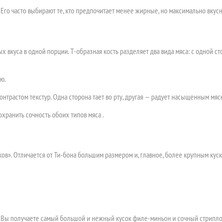
 Его часто выбирают те, кто предпочитает менее жирные, но максимально вкусн
ых вкуса в одной порции. Т-образная кость разделяет два вида мяса: с одной 
ю.
контрастом текстур. Одна сторона тает во рту, другая — радует насыщенным мя
хранить сочность обоих типов мяса .
ков». Отличается от Ти-бона большим размером и, главное, более крупным кус
а. Вы получаете самый большой и нежный кусок филе-миньон и сочный стрипл