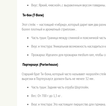
Вкус: Яркий, «мясной», с выраженным вкусом говядины.
Ти-бон (T-Bone)
Этот стейк — настоящий «гибрид», который дарит вам два разн
более плотный и ароматный стриплоин .
Часть туши: Граница между спинной и поясничной часть
Вкус и текстура: Уникальная возможность насладиться 
Прожарка: Идеален для прожарки medium rare, чтобы со
Портерхаус (Porterhouse)
Старший брат Ти-бона, который часто называют «королём стей
вырезки в Портерхаусе должен быть не менее 32 мм .
Часть туши: Задняя часть отруба Шортлойн.
Вес: От 700 г до 1,5 кг .
Вкус и текстура: Это настоящее пиршество для гурман