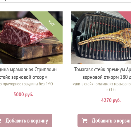
ХИТ
дина мраморная Стриплоин
Томагавк стейк премиум А
стейк зерновой откорм
зерновой откорм 180 
о мраморное говядины без ГМО
купить стейк томагавк из мраморн
в СПб
3000 руб.
4270 руб.
Добавить в корзину
Добавить в корзи