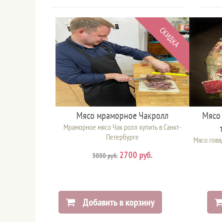
СКИДКА
Мясо мраморное Чакролл
Мясо 
Мраморное мясо Чак ролл купить в Санкт-
Петербурге
Мясо говя
2700 руб.
3000 руб.
Добавить в корзину