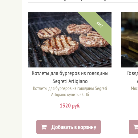
ХИТ
Котлеты для бургеров из говядины
Говя
Segreti Artigiano
Котлеты для бургеров из говядины Segreti
Мяс
Artigiano купить в СПб
1320 руб.
Добавить в корзину