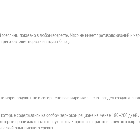
говядины показано в любом возрасте. Мясо не имеет противопоказаний и хар
я приготовления первых и вторых блюд.
дные морепродукты, но и совершенство в мире мяса — этот раздел создан для
 которые содержались на особом зерновом рационе не менее 180–200 дней . 
торые пронизывают мышечную ткань. В процессе приготовления этот жир тает
мический опыт высшего уровня.