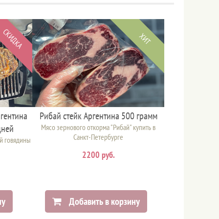
СКИДКА
ХИТ
ргентина
Рибай стейк Аргентина 500 грамм
дней
Мясо зернового откорма "Рибай" купить в
Санкт-Петербурге
ой говядины
2200 руб.
ну
Добавить в корзину