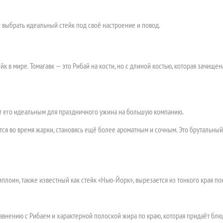
 выбрать идеальный стейк под своё настроение и повод.
 в мире. Томагавк — это Рибай на кости, но с длиной костью, которая зачище
ает его идеальным для праздничного ужина на большую компанию.
ится во время жарки, становясь ещё более ароматным и сочным. Это брутальны
лоин, также известный как стейк «Нью-Йорк», вырезается из тонкого края поя
авнению с Рибаем и характерной полоской жира по краю, которая придаёт блю