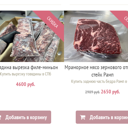
СКИДКА
СК
ядина вырезка филе-миньон
Мраморное мясо зернового от
Купить вырезку говядины в СПб
стейк Рамп
Купить заднюю часть бедра Рамп в
4600 руб.
2650 руб.
2989 руб.
Добавить в корзину
Добавить в корзи