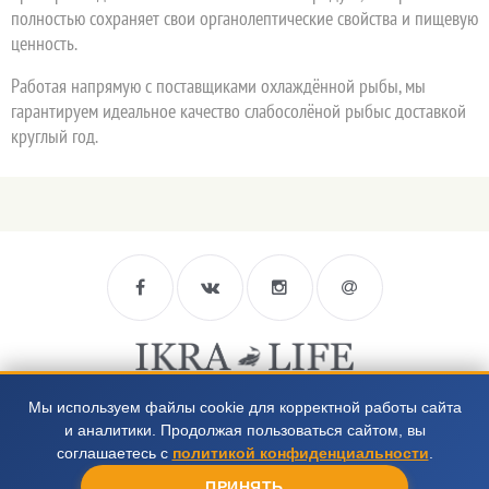
полностью сохраняет свои органолептические свойства и пищевую
ценность.
Работая напрямую с поставщиками охлаждённой рыбы, мы
гарантируем идеальное качество слабосолёной рыбыс доставкой
круглый год.
Мы используем файлы cookie для корректной работы сайта
8 812 988-66-94
и аналитики. Продолжая пользоваться сайтом, вы
8 952 218-39-35
соглашаетесь с
политикой конфиденциальности
.
ПРИНЯТЬ