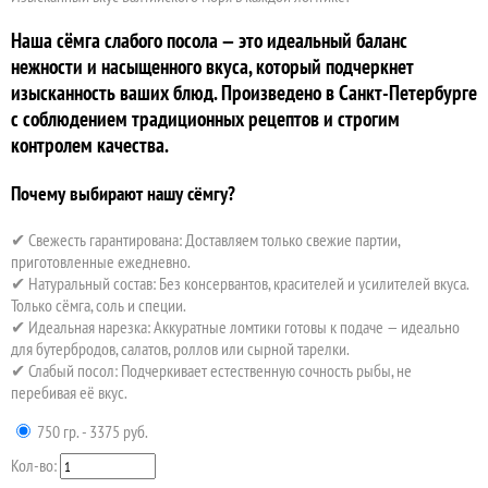
Наша сёмга слабого посола — это идеальный баланс
нежности и насыщенного вкуса, который подчеркнет
изысканность ваших блюд. Произведено в Санкт-Петербурге
с соблюдением традиционных рецептов и строгим
контролем качества.
Почему выбирают нашу сёмгу?
✔ Свежесть гарантирована: Доставляем только свежие партии,
приготовленные ежедневно.
✔ Натуральный состав: Без консервантов, красителей и усилителей вкуса.
Только сёмга, соль и специи.
✔ Идеальная нарезка: Аккуратные ломтики готовы к подаче — идеально
для бутербродов, салатов, роллов или сырной тарелки.
✔ Слабый посол: Подчеркивает естественную сочность рыбы, не
перебивая её вку
с.
750 гр. - 3375 руб.
Кол-во: