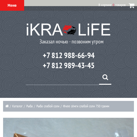
В корзине
0
товаров
Меню
Заказал ночью - позвоним утром
+7 812 988-66-94
+7 812 989-43-45
/
Каталог
/
Рыба
/
Рыба слабой соли
/
Филе сёмги слабой соли 750 грамм