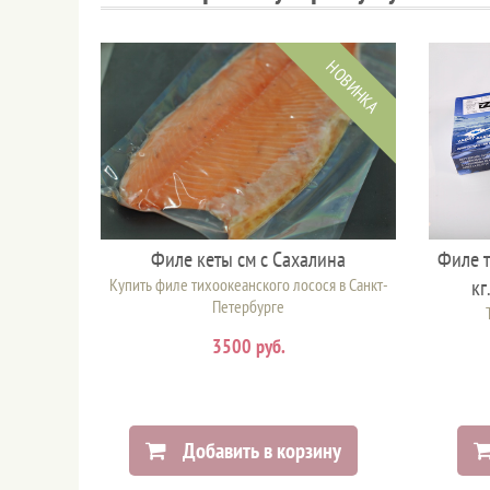
НОВИНКА
Филе кеты см с Сахалина
Филе т
Купить филе тихоокеанского лосося в Санкт-
кг
Петербурге
3500 руб.
Добавить в корзину