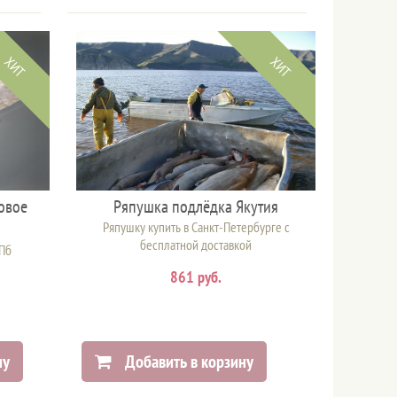
ХИТ
ХИТ
овое
Ряпушка подлёдка Якутия
Ряпушку купить в Санкт-Петербурге с
бесплатной доставкой
СПб
861 руб.
ну
Добавить в корзину