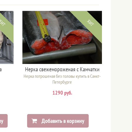
ХИТ
ХИТ
а
Нерка свежемороженая с Камчатки
Нерка потрошеная без головы купить в Санкт-
Петербурге
1290 руб.
ну
Добавить в корзину