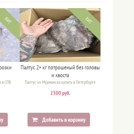
ХИТ
ХИТ
орозки
Палтус 2+ кг потрошеный без головы
и хвоста
и в СПб
Палтус из Мурманска купить в Петербурге
2300 руб.
ну
Добавить в корзину