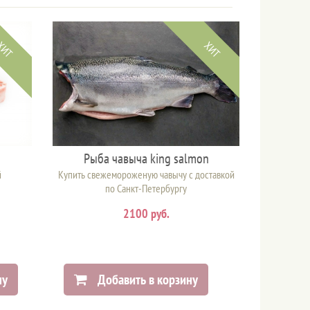
ХИТ
ХИТ
Рыба чавыча king salmon
й
Купить свежемороженую чавычу с доставкой
по Санкт-Петербургу
2100 руб.
ну
Добавить в корзину