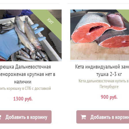
ХИТ
рюшка Дальневосточная
Кета индивидуальной за
емороженая крупная нет в
тушка 2-3 кг
наличии
Кета дальневосточная купить в
Петербурге
ить корюшку в СПб с доставкой
900 руб.
1300 руб.
Добавить в корзину
Добавить в корзи