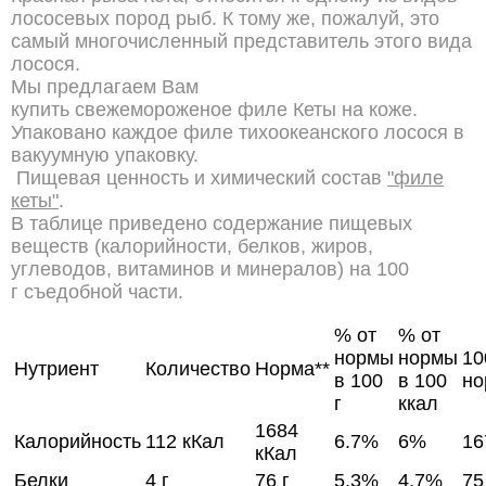
лососевых пород рыб. К тому же, пожалуй, это
самый многочисленный представитель этого вида
лосося.
Мы предлагаем Вам
купить свежемороженое филе Кеты на коже.
Упаковано каждое филе тихоокеанского лосося в
вакуумную упаковку.
Пищевая ценность и химический состав
"филе
кеты"
.
В таблице приведено содержание пищевых
веществ (калорийности, белков, жиров,
углеводов, витаминов и минералов) на 100
г съедобной части.
% от
% от
нормы
нормы
1
Нутриент
Количество
Норма**
в 100
в 100
но
г
ккал
1684
Калорийность
112 кКал
6.7%
6%
16
кКал
Белки
4 г
76 г
5.3%
4.7%
75