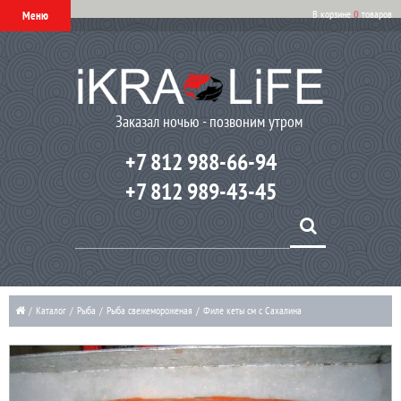
В корзине
0
товаров
Меню
Заказал ночью - позвоним утром
+7 812 988-66-94
+7 812 989-43-45
/
Каталог
/
Рыба
/
Рыба свежемороженая
/
Филе кеты см с Сахалина