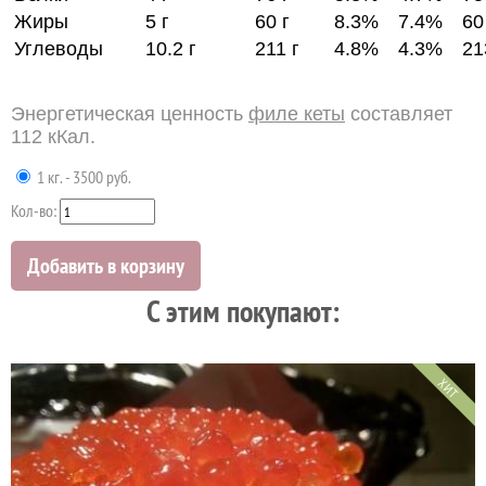
Жиры
5 г
60 г
8.3%
7.4%
60
Углеводы
10.2 г
211 г
4.8%
4.3%
21
Энергетическая ценность
филе кеты
составляет
112 кКал.
1 кг. - 3500 руб.
Кол-во:
Добавить в корзину
C этим покупают:
ХИТ