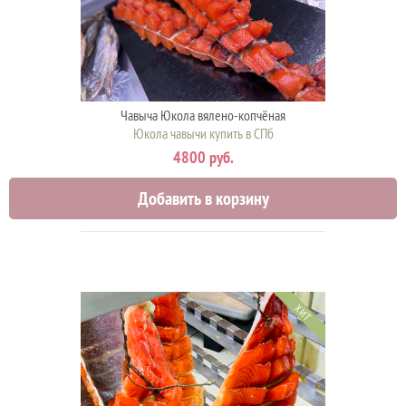
Чавыча Юкола вялено-копчёная
Юкола чавычи купить в СПб
4800 руб.
Добавить в корзину
ХИТ