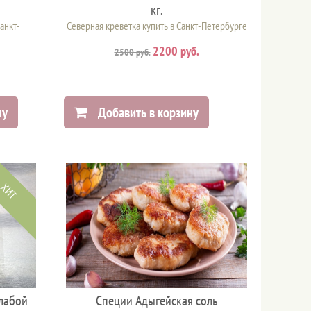
кг.
анкт-
Северная креветка купить в Санкт-Петербурге
2200 руб.
2500 руб.
ну
Добавить в корзину
ХИТ
лабой
Специи Адыгейская соль