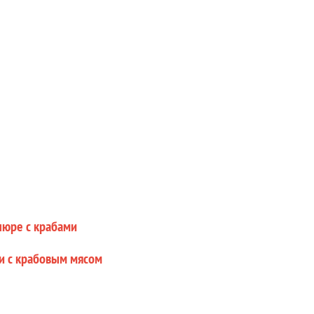
пюре с крабами
и с крабовым мясом