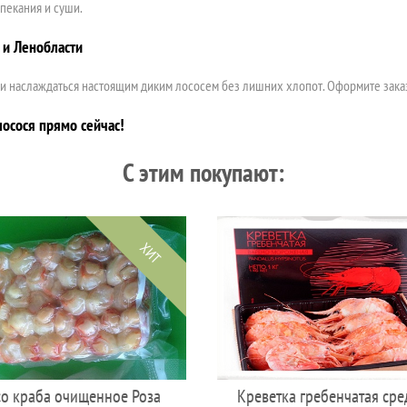
апекания и суши.
 и Ленобласти
и наслаждаться настоящим диким лососем без лишних хлопот. Оформите заказ 
лосося прямо сейчас!
C этим покупают:
ХИТ
о краба очищенное Роза
Креветка гребенчатая сре