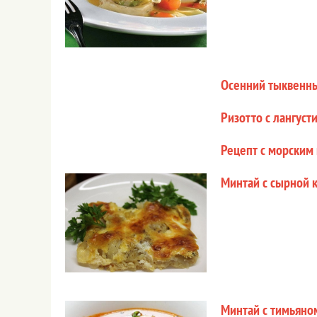
Осенний тыквенны
Ризотто с лангуст
Рецепт с морским
Минтай с сырной 
Минтай с тимьяно