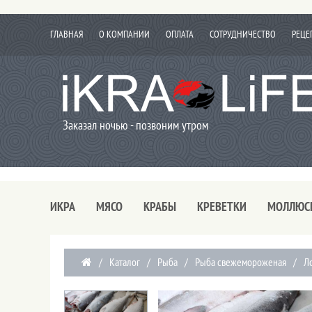
ГЛАВНАЯ
О КОМПАНИИ
ОПЛАТА
СОТРУДНИЧЕСТВО
РЕЦЕ
Заказал ночью - позвоним утром
ИКРА
МЯСО
КРАБЫ
КРЕВЕТКИ
МОЛЛЮС
/
Каталог
/
Рыба
/
Рыба свежемороженая
/
Л