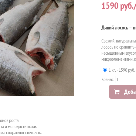
1590
руб.
Дикий лосось – 
Свежий, натуральны
лосось не сравнить
насыщенным вкусом
микроэлементами, к
1 кг. - 1590 руб.
Кол-во:
Доба
онов роста.
та и молодости кожи.
вка сохраняют свежесть.