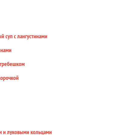
й суп с лангустинами
инами
 гребешком
корочкой
м и луковыми кольцами