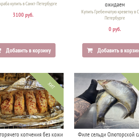
краба купить в Санкт-Петербурге
ожидаем
Купить Гребенчатую креветку в С
3100 руб.
Петербурге
0 руб.
Добавить в корзину
Добавить в корзи
ХИТ
 горячего копчения без кожи
Филе сельди Олюторской с