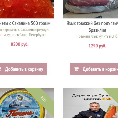
кеты с Сахалина 500 грамм
Язык говяжий без подъязы
я икра кеты с Сахалина премиум
Бразилия
ства купить в Санкт-Петербурге
Говяжий язык купить в СПб
8500 руб.
1290 руб.
Добавить в корзину
Добавить в корзи
ХИТ