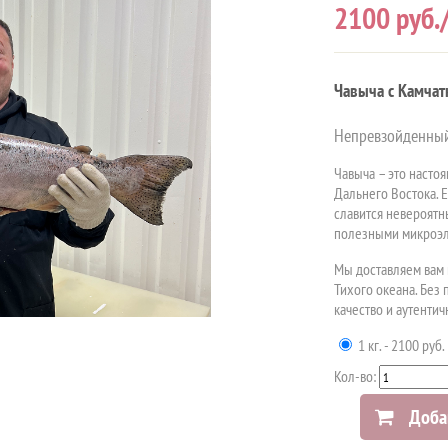
2100
руб.
Чавыча с Камчат
Непревзойденный 
Чавыча – это насто
Дальнего Востока. 
славится невероятн
полезными микроэл
Мы доставляем вам 
Тихого океана. Без 
качество и аутенти
1 кг. - 2100 руб.
Кол-во:
Доба