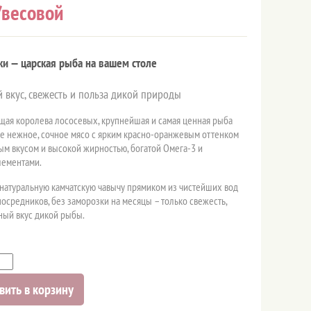
/весовой
ки — царская рыба на вашем столе
вкус, свежесть и польза дикой природы
ящая королева лососевых, крупнейшая и самая ценная рыба
Ее нежное, сочное мясо с ярким красно-оранжевым оттенком
ым вкусом и высокой жирностью, богатой Омега-3 и
ементами.
натуральную камчатскую чавычу прямиком из чистейших вод
посредников, без заморозки на месяцы – только свежесть,
чный вкус дикой рыбы.
вить в корзину