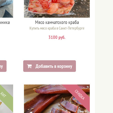
чника
Мясо камчатского краба
Купить мясо краба в Санкт-Петербурге
3100 руб.
ну
Добавить в корзину
СКИДКА
ХИТ