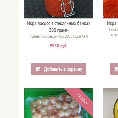
Икра лосося в стеклянных банках
Икра 
500 грамм
Свежа
каче
Купить лососевую икру 2026 годав СПб
9950 руб.
Добавить в корзину
СКИДКА