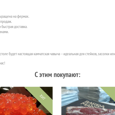
выращена на фермах.
епродаж.
 быстрая доставка.
инами.
столе будет настоящая камчатская чавыча – идеальная для стейков, засолки или
час!
C этим покупают:
ХИТ