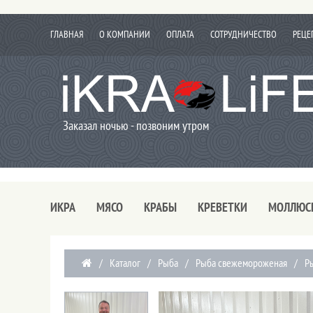
ГЛАВНАЯ
О КОМПАНИИ
ОПЛАТА
СОТРУДНИЧЕСТВО
РЕЦЕ
Заказал ночью - позвоним утром
ИКРА
МЯСО
КРАБЫ
КРЕВЕТКИ
МОЛЛЮС
/
Каталог
/
Рыба
/
Рыба свежемороженая
/
Р