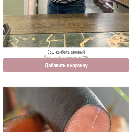
Ёрш-камбала вяленый
Ёрш-камбала купить в СПб
Добавить в корзину
2000 руб.
ХИТ