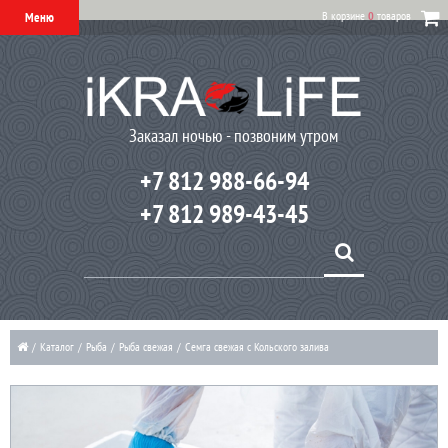
В корзине
0
товаров
Меню
Заказал ночью - позвоним утром
+7 812 988-66-94
+7 812 989-43-45
/
Каталог
/
Рыба
/
Рыба свежая
/
Семга свежая с Кольского залива