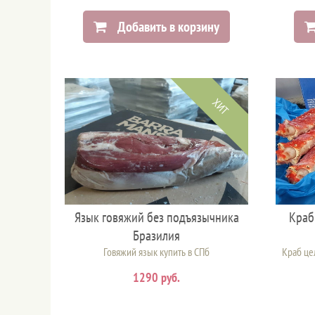
Добавить в корзину
ХИТ
Язык говяжий без подъязычника
Краб
Бразилия
Говяжий язык купить в СПб
Краб це
1290 руб.