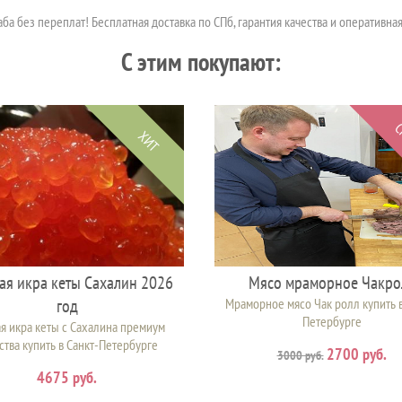
 без переплат! Бесплатная доставка по СПб, гарантия качества и оперативная п
C этим покупают:
С
ХИТ
ая икра кеты Сахалин 2026
Мясо мраморное Чакро
год
Мраморное мясо Чак ролл купить в
Петербурге
я икра кеты с Сахалина премиум
ства купить в Санкт-Петербурге
2700 руб.
3000 руб.
4675 руб.