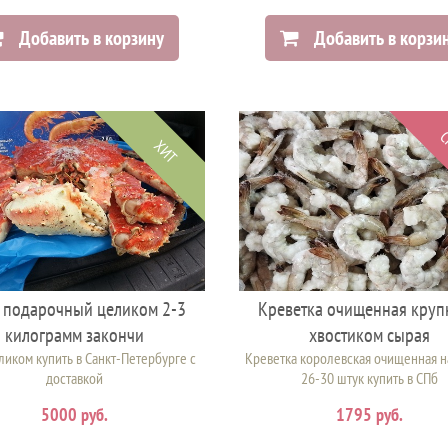
Добавить в корзину
Добавить в корзи
С
ХИТ
 подарочный целиком 2-3
Креветка очищенная круп
килограмм закончи
хвостиком сырая
ликом купить в Санкт-Петербурге с
Креветка королевская очищенная н
доставкой
26-30 штук купить в СПб
5000 руб.
1795 руб.