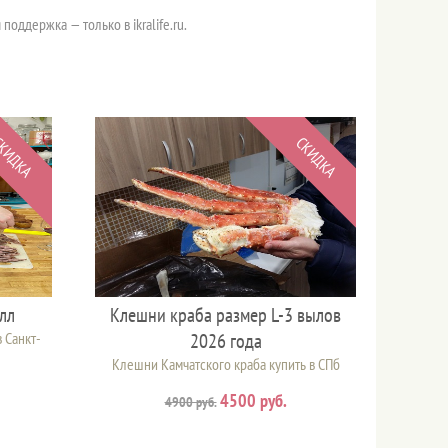
оддержка — только в ikralife.ru.
КИДКА
СКИДКА
лл
Клешни краба размер L-3 вылов
 Санкт-
2026 года
Клешни Камчатского краба купить в СПб
4500 руб.
4900 руб.