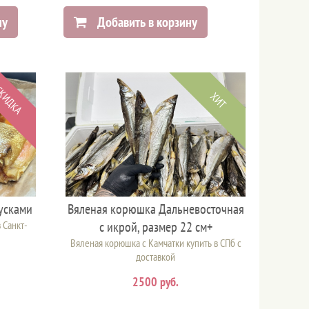
ну
Добавить в корзину
КИДКА
ХИТ
усками
Вяленая корюшка Дальневосточная
 Санкт-
с икрой, размер 22 см+
Вяленая корюшка с Камчатки купить в СПб с
доставкой
2500 руб.