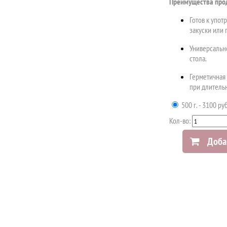
Преимущества про
Готов к упот
закуски или 
Универсальн
стола.
Герметичная 
при длитель
500 г. - 3100 руб
Кол-во:
Доба