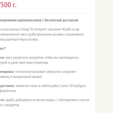
500 г.
мороженое крупнокусковое с бесплатной доставкой
я изысканных блюд? В интернет-магазине ikralife.ru вы
ёномороженое мясо краба крупными кусками, сохранившее
 насыщенный морской вкус.
нас?
ски
: мясо разделено аккуратно, чтобы вы наслаждались
турой и удобством приготовления.
аморозка
: технология шоковой заморозки сохраняет
тамины и натуральный аромат.
 доставка
: привезем заказ в любой район Санкт-Петербурга
оформления.
сть
: крабы добываются в чистых водах с соблюдением строгих
х стандартов.