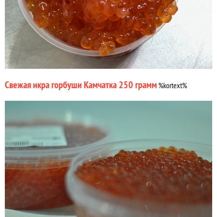
Свежая икра горбуши Камчатка 250 грамм
%kortext%