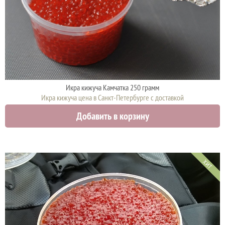
Икра кижуча Камчатка 250 грамм
Икра кижуча цена в Санкт-Петербурге с доставкой
4575 руб.
Добавить в корзину
ХИТ