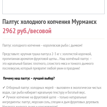
Палтус холодного копчения Мурманск
2962
руб./весовой
Палтус холодного копчения – королевская рыба с дымком!
Представьте: крупная тушка палтуса 2-3 кг с золотистой корочкой,
пропитанная ароматом фруктовой щепы... Наш копчёный палтус –
это идеальный баланс плотного, слоистого мяса и тонкого дымного
послевкусия, который превратит любой ужин в праздник!
Почему наш палтус – лучший выбор?
✔ Отборный палтус холодных морей – выловлен в экологически чистых
водах, где рыба набирает идеальную текстуру и богатый вкус.
✔ Ручное копчение на фруктовой щепе – только натуральные
ингредиенты: палтус, морская соль, специи и дым фруктовых деревьев.
Никакого жидкого дыма и консервантов!