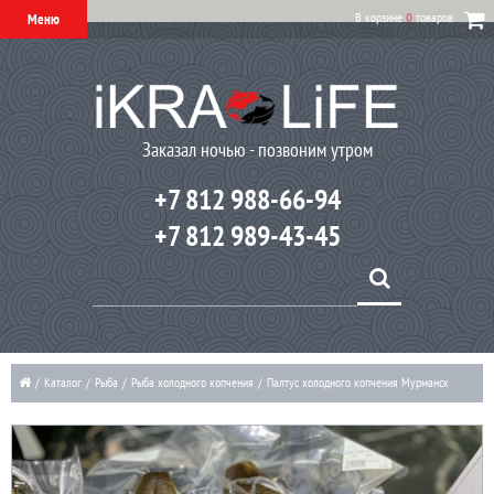
В корзине
0
товаров
Меню
Заказал ночью - позвоним утром
+7 812 988-66-94
+7 812 989-43-45
/
Каталог
/
Рыба
/
Рыба холодного копчения
/
Палтус холодного копчения Мурманск