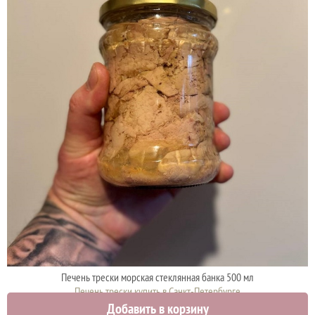
Печень трески морская стеклянная банка 500 мл
Печень трески купить в Санкт-Петербурге
Добавить в корзину
950 руб.
1000 руб.