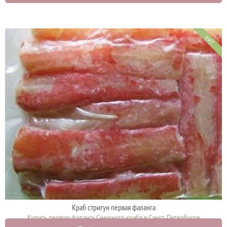
ХИТ
Краб стригун первая фаланга
Купить первую фалангу Снежного краба в Санкт-Петербурге