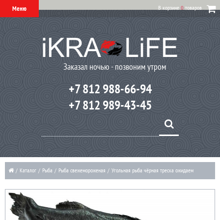
В корзине
0
товаров
Меню
Заказал ночью - позвоним утром
+7 812 988-66-94
+7 812 989-43-45
/
Каталог
/
Рыба
/
Рыба свежемороженая
/
Угольная рыба чёрная треска ожидаем