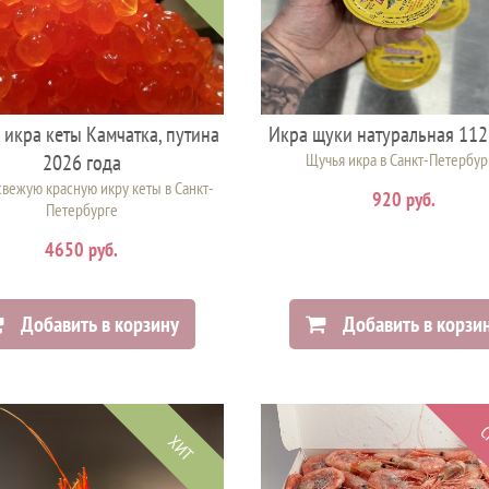
 икра кеты Камчатка, путина
Икра щуки натуральная 112
2026 года
Щучья икра в Санкт-Петербур
свежую красную икру кеты в Санкт-
920 руб.
Петербурге
4650 руб.
Добавить в корзину
Добавить в корзи
С
ХИТ