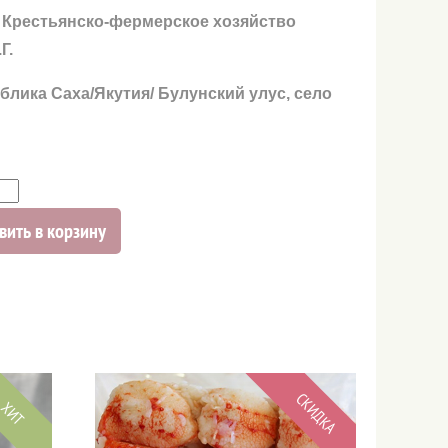
 Крестьянско-фермерское хозяйство
Г.
блика Саха/Якутия/ Булунский улус, село
вить в корзину
СКИДКА
ХИТ