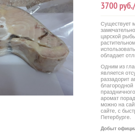
3700
руб.
Существует м
замечательно
царской рыбы
растительном
использовать
обладает отл
Одним из гла
является отс
раззадорит а
благородной
праздничного
аромат порад
можно на сайт
сайте, с быс
Петербурге.
Добыт официа