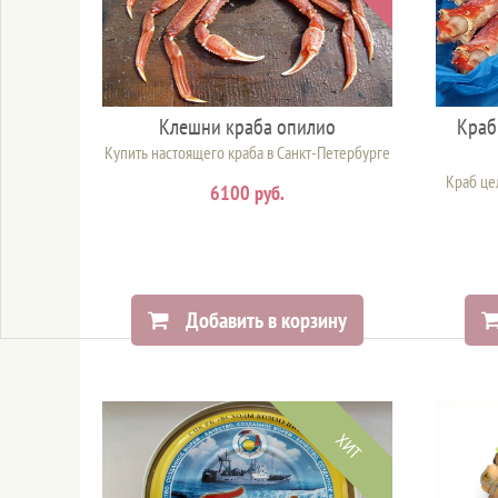
Клешни краба опилио
Краб
Купить настоящего краба в Санкт-Петербурге
Краб це
6100 руб.
Добавить в корзину
ХИТ