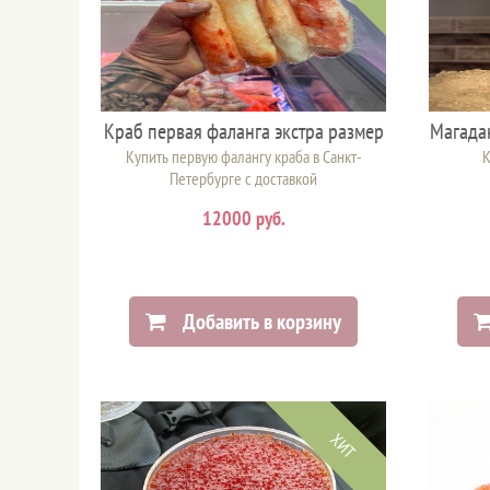
Краб первая фаланга экстра размер
Магадан
Купить первую фалангу краба в Санкт-
К
Петербурге с доставкой
12000 руб.
Добавить в корзину
ХИТ