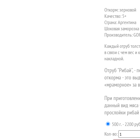
Откорм: зерновой
Качество: 5+
Страна: Аргентина
Шоковая заморозка
Производитель: GO
Каждый отруб толсто
в связи с чем вес и
накладной.
Отруб "Рибай", -
откорма - это вы
«мраморное» за 
При приготовлени
данный вид мяса
прослойки рибай 
500 г. - 2200 руб
Кол-во: