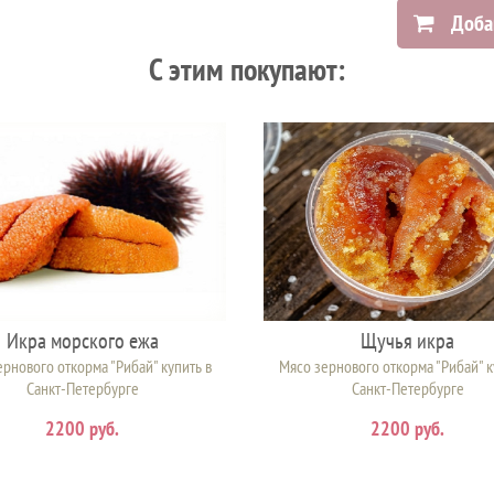
Доба
C этим покупают:
Икра морского ежа
Щучья икра
рнового откорма "Рибай" купить в
Мясо зернового откорма "Рибай" к
Санкт-Петербурге
Санкт-Петербурге
2200 руб.
2200 руб.