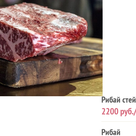
Рибай сте
2200
руб.
Рибай