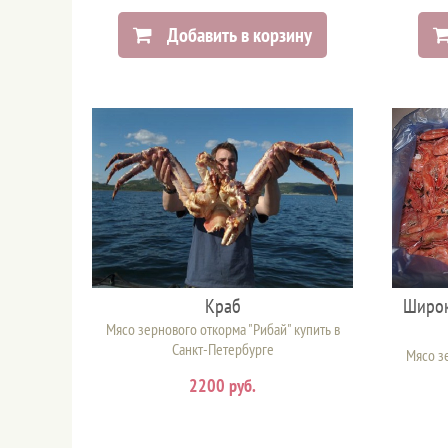
Добавить в корзину
Краб
Широк
Мясо зернового откорма "Рибай" купить в
Санкт-Петербурге
Мясо зе
2200 руб.