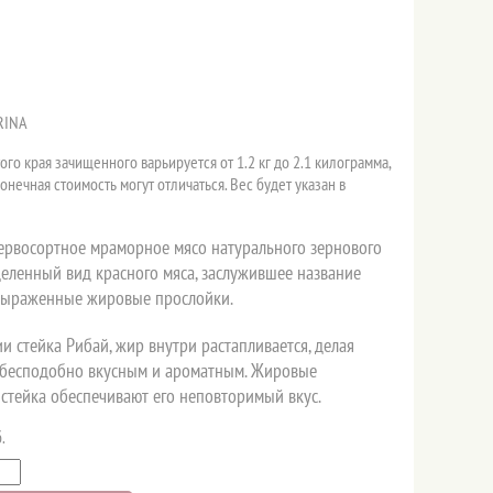
RINA
го края зачищенного варьируется от 1.2 кг до 2.1 килограмма,
 конечная стоимость могут отличаться. Вес будет указан в
 первосортное мраморное мясо натурального зернового
деленный вид красного мяса, заслужившее название
выраженные жировые прослойки.
и стейка Рибай, жир внутри растапливается, делая
 бесподобно вкусным и ароматным. Жировые
стейка обеспечивают его неповторимый вкус.
.