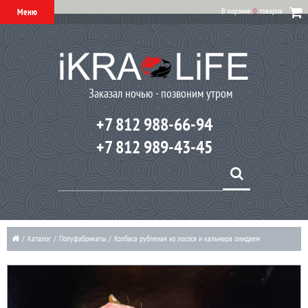
В корзине
0
товаров
Меню
Заказал ночью - позвоним утром
+7 812 988-66-94
+7 812 989-43-45
/
Каталог
/
Полуфабрикаты
/
Колбаса рубленая из лосося и кальмара ожидаем