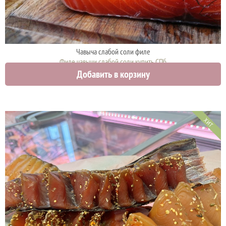
Чавыча слабой соли филе
Филе чавычи слабой соли купить СПб
Добавить в корзину
1950 руб.
ХИТ