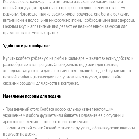
Колбаса лосос-кальмар — это не только изысканное лакомство, но и
ценный продукт, который станет прекрасным дополнением к вашему
рациону. Изготовленная из свежих морепродуктов, она богата белками,
витаминами и полезными микроэлементами, необходимыми для здоровья.
Нежный вкус и аппетитный вид делают ее великолепной закуской для
праздников и семейных трапез.
Удобство и разнообразие
Купить колбасу рубленую из рыбы и кальмара — значит внести удобство и
разнообразие в ваш рацион. Она идеально подходит для салатов,
холодных закусок или даже как самостоятельное блюдо. Откусывайте от
нежной колбасы, наслаждаясь ее уникальным вкусом, и дополняйте
свежими овощами для яркости и контраста.
Идеальные поводы для подачи
- Праздничный стол: Колбаса лосос-кальмар станет настоящим
украшением любого фуршета или банкета. Подавайте ее с соусами и
ароматной зеленью — это просто восхитительно!
- Романтический ужин: Создайте атмосферу уюта, добавив кусочки колбасы
в закуски на двоих.