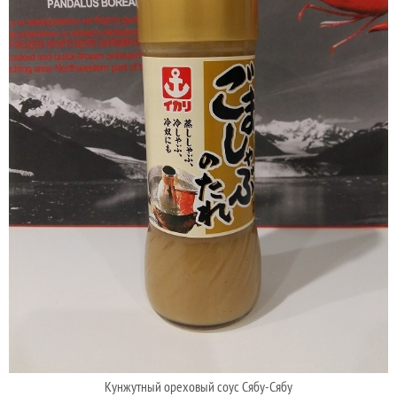
Кунжутный ореховый соус Сябу-Сябу