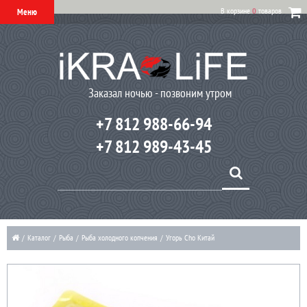
В корзине
0
товаров
Меню
Заказал ночью - позвоним утром
+7 812 988-66-94
+7 812 989-43-45
/
Каталог
/
Рыба
/
Рыба холодного копчения
/
Угорь Cho Китай