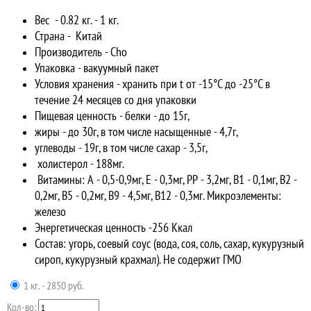
Вес - 0.82 кг. - 1 кг.
Страна - Китай
Производитель - Cho
Упаковка - вакуумный пакет
Условия хранения - хранить при t от -15°C до -25°C в
течение 24 месяцев со дня упаковки
Пищевая ценность - белки - до 15г,
жиры - до 30г, в том числе насыщенные - 4,7г,
углеводы - 19г, в том числе сахар - 3,5г,
холистерол - 188мг.
Витамины: А - 0,5-0,9мг, Е - 0,3мг, РР - 3,2мг, В1 - 0,1мг, В2 -
0,2мг, В5 - 0,2мг, В9 - 4,5мг, В12 - 0,3мг. Микроэлементы:
железо
Энергетическая ценность -256 Ккал
Состав: угорь, соевый соус (вода, соя, соль, сахар, кукурузный
сироп, кукурузный крахмал). Не содержит ГМО
1 кг. - 2850 руб.
Кол-во: