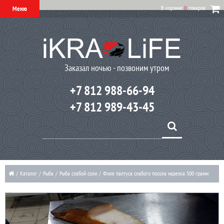
В корзине
0
товаров
Меню
Заказал ночью - позвоним утром
+7 812 988-66-94
+7 812 989-43-45
/
Каталог
/
Рыба
/
Рыба слабой соли
/
Филе палтуса слабого посола нарезка 500 грамм