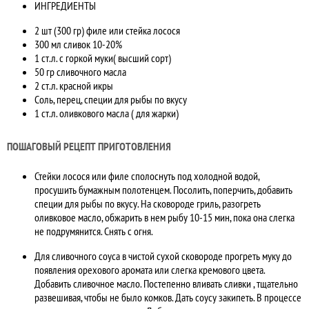
ИНГРЕДИЕНТЫ
2 шт (300 гр) филе или стейка лосося
300 мл сливок 10-20%
1 ст.л. с горкой муки( высший сорт)
50 гр сливочного масла
2 ст.л. красной икры
Соль, перец, специи для рыбы по вкусу
1 ст.л. оливкового масла ( для жарки)
ПОШАГОВЫЙ РЕЦЕПТ ПРИГОТОВЛЕНИЯ
Стейки лосося или филе сполоснуть под холодной водой,
просушить бумажным полотенцем. Посолить, поперчить, добавить
специи для рыбы по вкусу. На сковороде гриль, разогреть
оливковое масло, обжарить в нем рыбу 10-15 мин, пока она слегка
не подрумянится. Снять с огня.
Для сливочного соуса в чистой сухой сковороде прогреть муку до
появления орехового аромата или слегка кремового цвета.
Добавить сливочное масло. Постепенно вливать сливки , тщательно
развешивая, чтобы не было комков. Дать соусу закипеть. В процессе