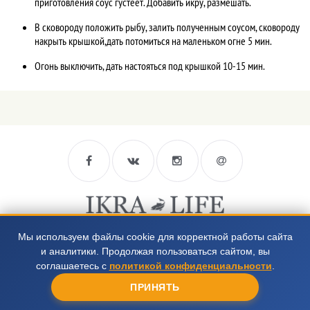
приготовления соус густеет. Добавить икру, размешать.
В сковороду положить рыбу, залить полученным соусом, сковороду
накрыть крышкой,дать потомиться на маленьком огне 5 мин.
Огонь выключить, дать настояться под крышкой 10-15 мин.
8 812 988-66-94
Мы используем файлы cookie для корректной работы сайта
и аналитики. Продолжая пользоваться сайтом, вы
8 952 218-39-35
соглашаетесь с
политикой конфиденциальности
.
ПРИНЯТЬ
Цены представленные на сайте не являются публичной офертой