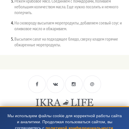
Режем крабовое мясо. Соединяем с помидорами, поливаем
небольшим количеством масла. Еще нужно посолить и немного
поперчить.
На сковороду высыпаем морепродукты, добавляем соевый соус и
оливковое масло и обжариваем.
Высыпаем салат на подходящее блюдо, сверху кладем горячие
обжаренные морепродукты.
8 812 988-66-94
Мы используем файлы cookie для корректной работы сайта
и аналитики. Продолжая пользоваться сайтом, вы
8 952 218-39-35
соглашаетесь с
политикой конфиденциальности
.