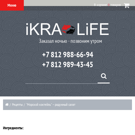
В корзине
0
товаров
Меню
Заказал ночью - позвоним утром
+7 812 988-66-94
+7 812 989-43-45
/
Рецепты
/
"Морской коктейль" – радужный салат
Ингредиенты: