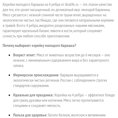
Корейка молодого барашка на 4 ребра от ikralife.ru — это эталон качества
для тех, кто ценит насыщенный, но деликатный вкус молодой баранины.
Мясо срезается с нежной спинной части тушки ягнят, выращенных на
экологически чистых пастбищах, где они питаются натуральными кормами
и травой. Всего 4 ребра, аккуратно разделанные нашими мясниками,
гарантируют идеальный баланс мякоти и кости, который сохраняет
сочность при любом способе приготовления.
Почему выбирают корейку молодого барашка?
Возраст ягнят:
Мясо от животных возрастом до 6 месяцев — оно
нежное, с минимальным содержанием жира и без характерного
запаха.
Фермерское происхождение:
Барашки выращиваются в
экологически чистых регионах России с соблюдением строгих
стандартов содержания.
Идеально для праздника:
Корейка на 4 ребра — эффектное блюдо
для гриля, духовки или копчения. Мясо легко пропитывается
специями и сохраняет мягкость.
Польза для здоровья:
Богато белком, железом и витаминами