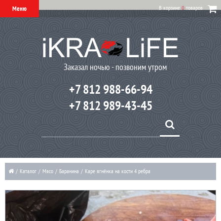
В корзине
0
товаров
Меню
Заказал ночью - позвоним утром
+7 812 988-66-94
+7 812 989-43-45
/
Каталог
/
Мясо
/
Баранина
/
Каре ягнёнка на кости 4 ребра