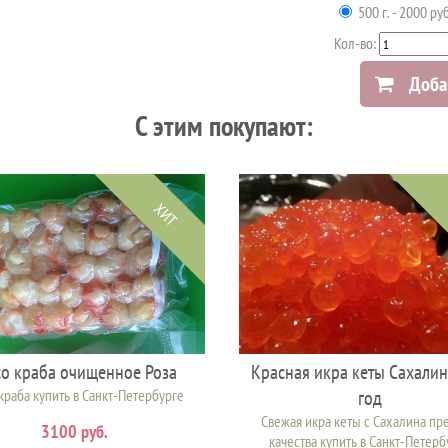
500 г. - 2000 руб
Кол-во:
Доба
C этим покупают:
ХИТ
о краба очищенное Роза
Красная икра кеты Сахали
краба купить в Санкт-Петербурге
год
Свежая икра кеты с Сахалина пр
3100 руб.
качества купить в Санкт-Петерб