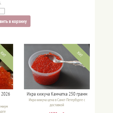
.
вить в корзину
ХИТ
ХИТ
н 2026
Икра кижуча Камчатка 250 грамм
Икра кижуча цена в Санкт-Петербурге с
доставкой
емиум
урге