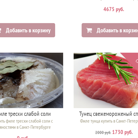
4675 руб.
Добавить в корзину
Добавить в корзи
С
иле трески слабой соли
Тунец свежемороженый с
ить филе трески слабой соли с
Филе тунца купить в Санкт-Пете
яностями в Санкт-Петербурге
1730 руб.
2000 руб.