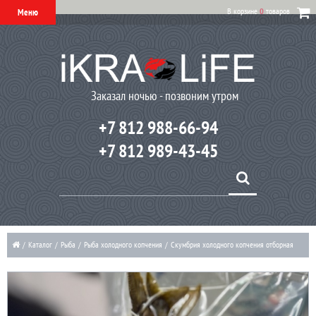
В корзине
0
товаров
Меню
Заказал ночью - позвоним утром
+7 812 988-66-94
+7 812 989-43-45
/
Каталог
/
Рыба
/
Рыба холодного копчения
/
Скумбрия холодного копчения отборная