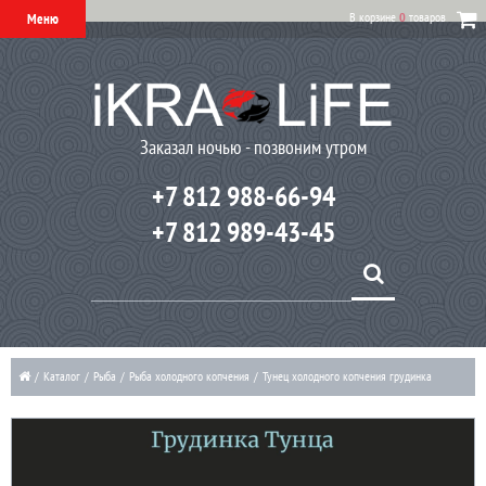
В корзине
0
товаров
Меню
Заказал ночью - позвоним утром
+7 812 988-66-94
+7 812 989-43-45
/
Каталог
/
Рыба
/
Рыба холодного копчения
/
Тунец холодного копчения грудинка