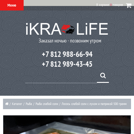
В корзине
0
товаров
Меню
Заказал ночью - позвоним утром
+7 812 988-66-94
+7 812 989-43-45
/
Каталог
/
Рыба
/
Рыба слабой соли
/
Лосось слабой соли с луком и паприкой 500 грамм