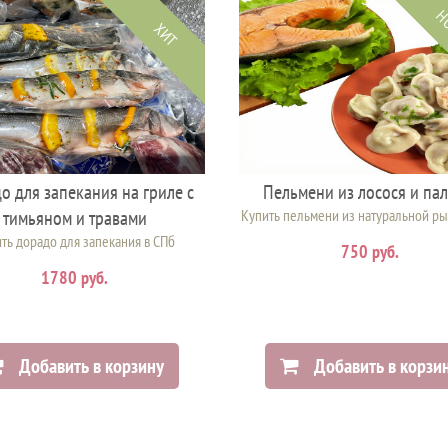
Н
ХИТ
о для запекания на гриле с
Пельмени из лосося и пал
тимьяном и травами
Купить пельмени из натуральной ры
ть дорадо для запекания в СПб
750 руб.
1780 руб.
Добавить в корзину
Добавить в корзи