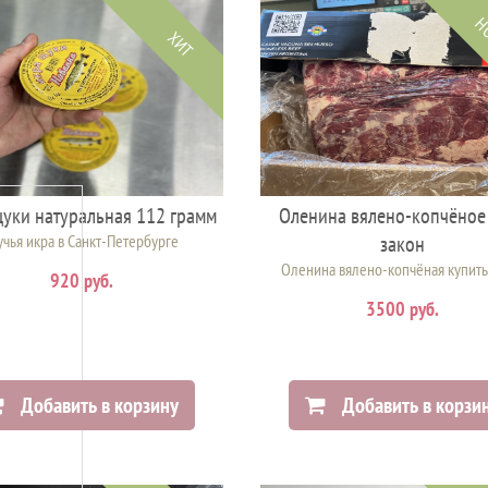
Н
ХИТ
уки натуральная 112 грамм
Оленина вялено-копчёное
чья икра в Санкт-Петербурге
закон
Оленина вялено-копчёная купить
920 руб.
3500 руб.
Добавить в корзину
Добавить в корзи