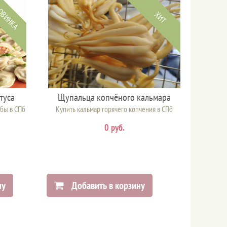
ОВИНКА
ХИТ
туса
Щупальца копчёного кальмара
бы в СПб
Купить кальмар горячего копчения в СПб
0 руб.
ну
Добавить в корзину