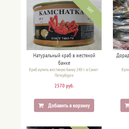
ХИТ
Натуральный краб в жестяной
Дорад
банке
Краб купить жестяную банку 240 г. в Санкт-
Купи
Петербурге
2570 руб.
Добавить в корзину