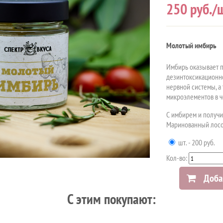
250
руб./ш
Молотый имбирь
Имбирь оказывает 
дезинтоксикационно
нервной системы, а
микроэлементов в 
С имбирем и получи
Маринованный лосо
шт. - 200 руб.
Кол-во:
Доба
C этим покупают: