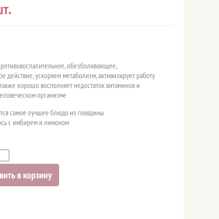
т.
противовоспалительное, обезболивающее,
е действие, ускоряем метаболизм, активизирует работу
 также хорошо восполняет недостаток витаминов и
человеческом организме
тся самое лучшее блюдо из говядины
сь с имбирем и лимоном
вить в корзину