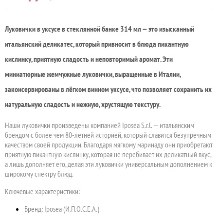
Луковички в уксусе в стеклянной банке 314 мл — это изысканный
итальянский деликатес, который привносит в блюда пикантную
кислинку, приятную сладость и неповторимый аромат. Эти
миниатюрные жемчужные луковички, выращенные в Италии,
законсервированы в лёгком винном уксусе, что позволяет сохранить их
натуральную сладость и нежную, хрустящую текстуру.
Наши луковички произведены компанией Iposea S.r.l. — итальянским
брендом с более чем 80-летней историей, который славится безупречным
качеством своей продукции. Благодаря мягкому маринаду они приобретают
приятную пикантную кислинку, которая не перебивает их деликатный вкус,
а лишь дополняет его, делая эти луковички универсальным дополнением к
широкому спектру блюд.
Ключевые характеристики:
Бренд: Iposea (И.П.О.С.Е.А.)