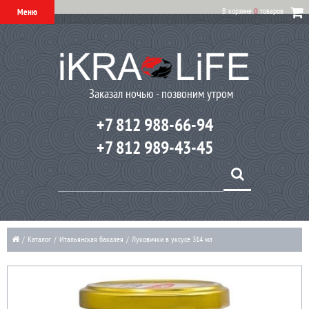
В корзине
0
товаров
Меню
Заказал ночью - позвоним утром
+7 812 988-66-94
+7 812 989-43-45
/
Каталог
/
Итальянская бакалея
/
Луковички в уксусе 314 мл