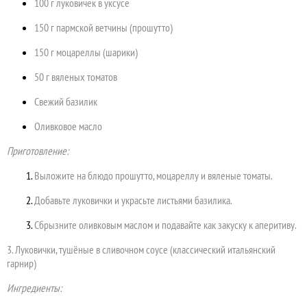
100 г луковичек в уксусе
150 г пармской ветчины (прошутто)
150 г моцареллы (шарики)
50 г вяленых томатов
Свежий базилик
Оливковое масло
Приготовление:
Выложите на блюдо прошутто, моцареллу и вяленые томаты.
Добавьте луковички и украсьте листьями базилика.
Сбрызните оливковым маслом и подавайте как закуску к аперитиву.
3. Луковички, тушёные в сливочном соусе (классический итальянский
гарнир)
Ингредиенты: