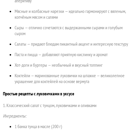
аперитиву
Мясные и колбасные нарезки — идеально гармонируют с вяленым,
копчёным мясом и салями
Сыры — отлично сочетаются с выдержанными сырами и голубым
сыром
Салаты — придают блюдам пикантный акцент и интересную текстуру
Паста и пицца — добавляют приятную кислинку и аромат
Хот-доги и бургеры — необычный и вкусный топпинг
Коктейли — маринованные луковички на шпажке — великолепное
украшение для коктейлей на основе вермута
Простые рецепты с луковичками в уксусе
1. Классический салат с тунцом, луковичками и оливками
Ингредиенты:
1 банка тунца в масле (200 г)