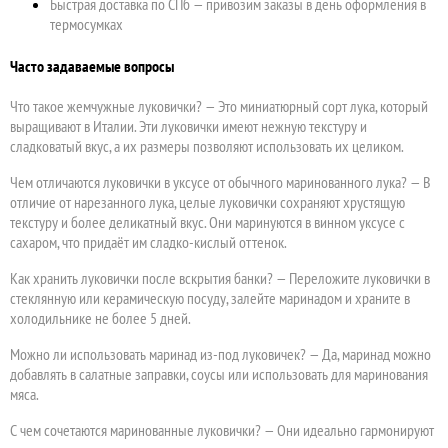
Быстрая доставка по СПб — привозим заказы в день оформления в
термосумках
Часто задаваемые вопросы
Что такое жемчужные луковички? — Это миниатюрный сорт лука, который
выращивают в Италии. Эти луковички имеют нежную текстуру и
сладковатый вкус, а их размеры позволяют использовать их целиком.
Чем отличаются луковички в уксусе от обычного маринованного лука? — В
отличие от нарезанного лука, целые луковички сохраняют хрустящую
текстуру и более деликатный вкус. Они маринуются в винном уксусе с
сахаром, что придаёт им сладко-кислый оттенок.
Как хранить луковички после вскрытия банки? — Переложите луковички в
стеклянную или керамическую посуду, залейте маринадом и храните в
холодильнике не более 5 дней.
Можно ли использовать маринад из-под луковичек? — Да, маринад можно
добавлять в салатные заправки, соусы или использовать для маринования
мяса.
С чем сочетаются маринованные луковички? — Они идеально гармонируют