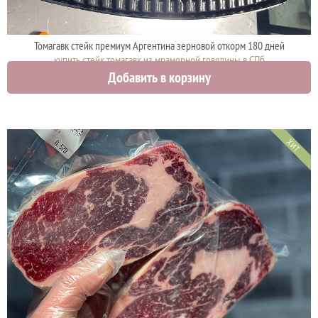
Томагавк стейк премиум Аргентина зерновой откорм 180 дней
купить стейк томагавк из мраморной говядины в СПб
Добавить в корзину
4270 руб.
ХИТ