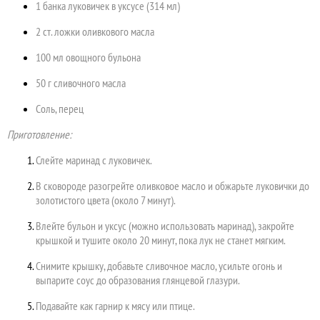
1 банка луковичек в уксусе (314 мл)
2 ст. ложки оливкового масла
100 мл овощного бульона
50 г сливочного масла
Соль, перец
Приготовление:
Слейте маринад с луковичек.
В сковороде разогрейте оливковое масло и обжарьте луковички до
золотистого цвета (около 7 минут).
Влейте бульон и уксус (можно использовать маринад), закройте
крышкой и тушите около 20 минут, пока лук не станет мягким.
Снимите крышку, добавьте сливочное масло, усильте огонь и
выпарите соус до образования глянцевой глазури.
Подавайте как гарнир к мясу или птице.