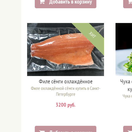
Добавить в корзину
ХИТ
Филе сёмги охлаждённое
Чука 
Филе охлаждённой сёмги купить в Санкт-
ку
Петербурге
Чука 
3200 руб.