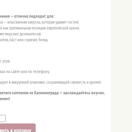
пчения — отлично подходит для:
а — изысканная закуска, которая удивит гостей.
ю как премиальная позиция европейской кухни.
ям морских деликатесов.
атов, паст или горячих блюд.
 угря.
аз на сайте или по телефону.
дукт в вакуумной упаковке, сохраняющей свежесть и аромат.
орячего копчения из Калининграда — наслаждайтесь вкусом,
енем!
вить в корзину