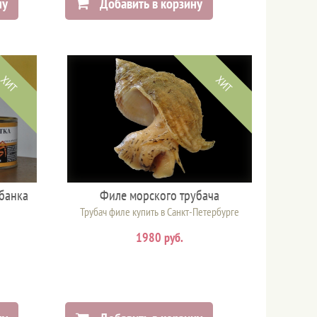
ну
Добавить в корзину
ХИТ
ХИТ
 банка
Филе морского трубача
Трубач филе купить в Санкт-Петербурге
1980 руб.