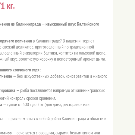
1 кг.
пчения из Калининграда — изысканный вкус Балтийского
горячего копчения
в Калининграде? В нашем интернет-
е свежий деликатес, приготовленный по традиционной
выловленный в акватории Балтики, коптится на ольховой щепе,
ежный вкус, золотистую корочку и неповторимый аромат дыма.
ашего копченого угря:
пчение
— без искусственных добавок, консервантов и жидкого
тирована
— рыба поставляется напрямую от калининградских
рогий контроль сроков хранения.
ка
— тушки от 500 г до 2 кг (для дома, ресторанов или
ка
— привезем заказ в любой район Калининграда и области в
рманов
— сочетается с овощами, сырами, белым вином или