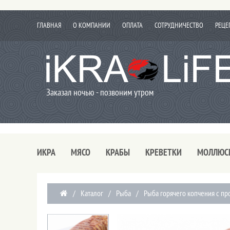
ГЛАВНАЯ
О КОМПАНИИ
ОПЛАТА
СОТРУДНИЧЕСТВО
РЕЦЕ
Заказал ночью - позвоним утром
ИКРА
МЯСО
КРАБЫ
КРЕВЕТКИ
МОЛЛЮС
/
Каталог
/
Рыба
/
Рыба горячего копчения с пр