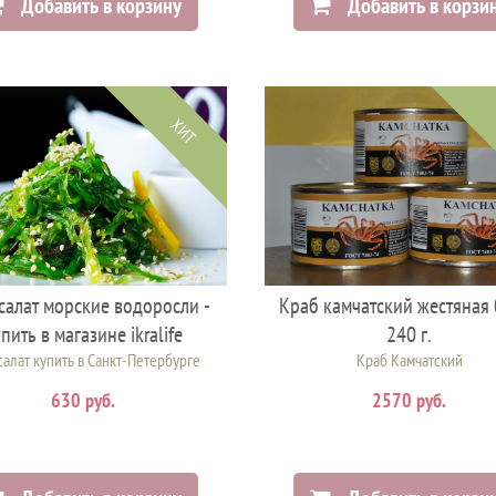
Добавить в корзину
Добавить в корзи
ХИТ
салат морские водоросли -
Краб камчатский жестяная
пить в магазине ikralife
240 г.
салат купить в Санкт-Петербурге
Краб Камчатский
630 руб.
2570 руб.