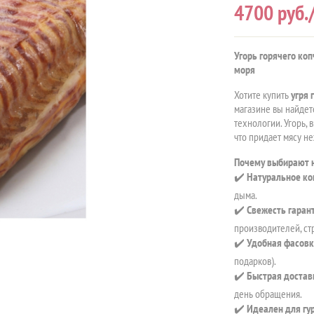
4700
руб./
Угорь горячего ко
моря
Хотите купить
угря 
магазине вы найдет
технологии. Угорь, 
что придает мясу н
Почему выбирают н
✔️
Натуральное ко
дыма.
✔️
Свежесть гаран
производителей, ст
✔️
Удобная фасов
подарков).
✔️
Быстрая достав
день обращения.
✔️
Идеален для гу