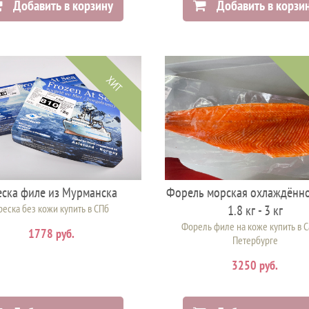
Добавить в корзину
Добавить в корзи
ХИТ
еска филе из Мурманска
Форель морская охлаждённ
реска без кожи купить в СПб
1.8 кг - 3 кг
Форель филе на коже купить в С
1778 руб.
Петербурге
3250 руб.