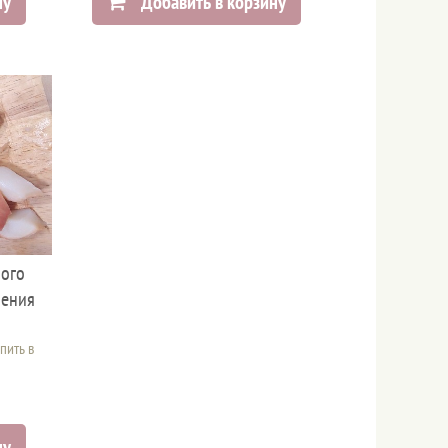
ну
Добавить в корзину
ного
чения
пить в
ну