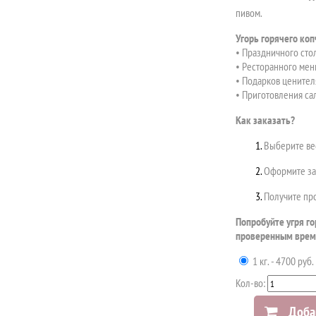
пивом.
Угорь горячего ко
• Праздничного стол
• Ресторанного мен
• Подарков ценител
• Приготовления сал
Как заказать?
Выберите вес
Оформите зак
Получите про
Попробуйте угря г
проверенным врем
1 кг. - 4700 руб.
Кол-во:
Доба