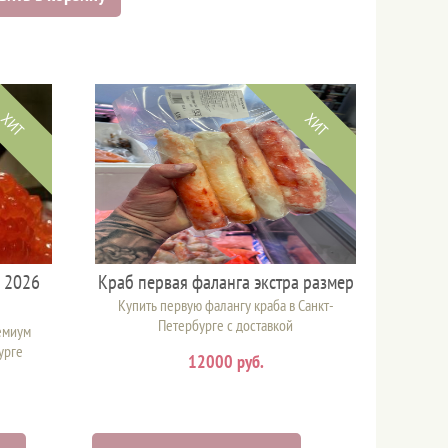
ХИТ
ХИТ
н 2026
Краб первая фаланга экстра размер
Купить первую фалангу краба в Санкт-
Петербурге с доставкой
емиум
урге
12000 руб.