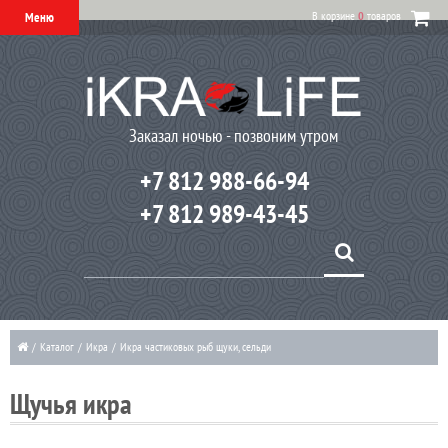
В корзине
0
товаров
Меню
Заказал ночью - позвоним утром
+7 812 988-66-94
+7 812 989-43-45
/
Каталог
/
Икра
/
Икра частиковых рыб щуки, сельди
Щучья икра