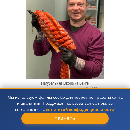
Натуральная Юкола из Сёмги
купить вяленую сёмгу с доставкой в СПб
4890 руб.
Мы используем файлы cookie для корректной работы сайта
и аналитики. Продолжая пользоваться сайтом, вы
Добавить в корзину
соглашаетесь с
политикой конфиденциальности
.
ПРИНЯТЬ