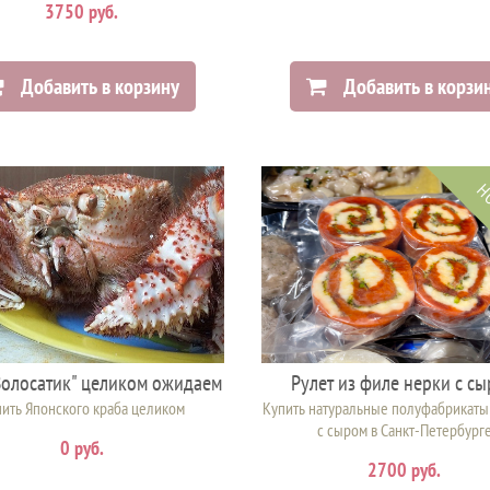
3750 руб.
Добавить в корзину
Добавить в корзи
Н
Волосатик" целиком ожидаем
Рулет из филе нерки с с
ить Японского краба целиком
Купить натуральные полуфабрикаты
с сыром в Санкт-Петербург
0 руб.
2700 руб.