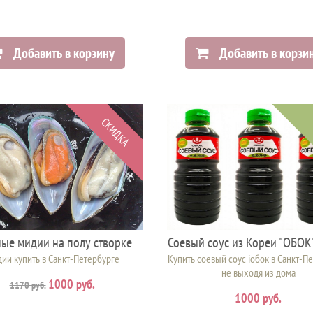
Добавить в корзину
Добавить в корзи
СКИДКА
ые мидии на полу створке
Соевый соус из Кореи "ОБОК"
ии купить в Санкт-Петербурге
Купить соевый соус iобок в Санкт-П
не выходя из дома
1000 руб.
1170 руб.
1000 руб.