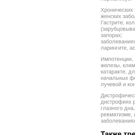
Хронических 
женских забо
Гастрите, ко
(зарубцовыва
запорах;
заболеваниях
ларингите, а
Импотенции,
железы, клим
катаракте, д
начальных фо
лучевой и ко
Дистрофическ
дистрофиях 
глазного дна
ревматизме, 
заболеваниях
Также тр