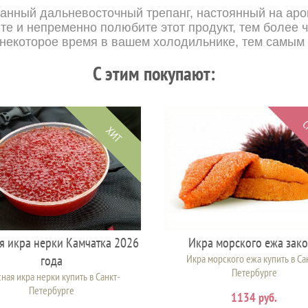
нный дальневосточный трепанг, настоянный на аро
е и непременно полюбите этот продукт, тем более ч
 некоторое время в вашем холодильнике, тем самым
C этим покупают:
С
ХИТ
я икра нерки Камчатка 2026
Икра морского ежа зак
года
Икра морского ежа купить в Са
Петербурге
ная икра нерки купить в Санкт-
Петербурге
1134 руб.