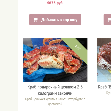
4675 руб.
Добавить в корзину
ХИТ
Краб подарочный целиком 2-3
Краб "
килограмм закончи
Куп
Краб целиком купить в Санкт-Петербурге с
доставкой