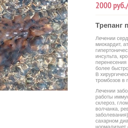
2000
руб.
Трепанг 
Лечении серд
миокардит, а
гипертоничес
инсульта, кр
перенесения 
более быстро
В хирургичес
тромбозов в 
Лечении заб
работы имму
склероз, гло
волчанка, ре
заболевания)
сахарном диа
нормализует 