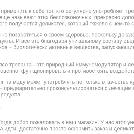
применить к себе тот, кто регулярно употребляет тр
к еще называют этих беспозвоночных, прекрасно доп
оге получается деликатес, который тяжело с чем-то 
нно позаботиться о своем здоровье, поскольку доказ
дукты. И все это благодаря уникальному составу съ
ное – биологически активные вещества, запускающи
.
ясо трепанга - это природный иммуномодулятор и лек
лноценно функционировать и противостоять воздей
нг на меду может употреблять не только в качестве 
 – предварительно проконсультироваться с лечащим 
родукта.
?
огда добро пожаловать в наш магазин. У нас этот ун
а идти. Достаточно просто оформить заказ и делика