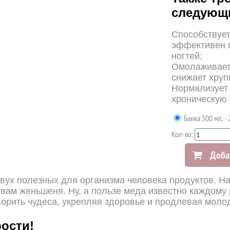
следующи
Способствуе
эффективен п
ногтей;
Омолаживает
снижает хруп
Нормализует 
хроническую 
Банка 500 мл. - 
Кол-во:
Доба
двух полезных для организма человека продуктов. 
вам женьшеня. Ну, а пользе меда известно каждому 
творить чудеса, укрепляя здоровье и продлевая моло
рости!