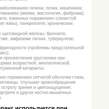
заболеваниях печени, почек, кишечника;
леваниях (миома, мастопатия, фиброма);
лите, язвенных поражениях слизистой
ет язвы), панкреатите; хронических
 щитовидной железы; бронхите,
стме, эмфиземе легких, туберкулезе;
 фригидности (проблемы предстательной
акс);
ля просветления хрусталика при
рмах возрастной, миопатической,
нтузионной катаракты;
их поражениях сетчатой оболочки глаза,
роговицы. Улучшает кровообращение
, остроту зрения и цветоощущения;
артрите и других костно-мышечных
.
епанг используется при