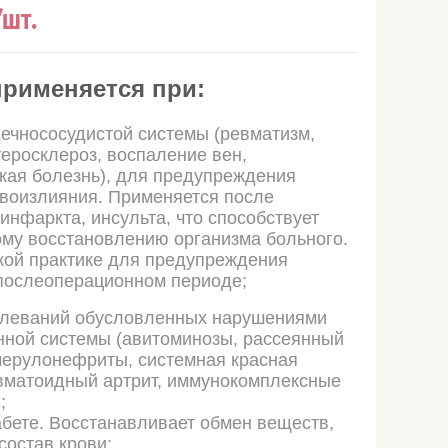
/шт.
применяется при:
ечнососудистой системы (ревматизм,
теросклероз, воспаление вен,
кая болезнь), для предупреждения
овоизлияния. Применяется после
инфаркта, инсульта, что способствует
му восстановлению организма больного.
кой практике для предупреждения
послеоперационном периоде;
олеваний обусловленных нарушениями
нной системы (авитоминозы, рассеянный
мерулонефриты, системная красная
вматоидный артрит, иммунокомплексные
;
бете. Восстанавливает обмен веществ,
состав крови;