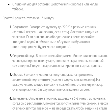
Опционально для остроты: щепотка чили-хлопьев или капля
табаско.
Простой рецепт (готово за 15 минут):
Подготовка. Разогрейте духовку до 220°C в режиме «гриль»
(верхний нагрев + конвекция, если есть). Достаньте мидии из
упаковки. Если они сильно обледенелые, слегка промойте
холодной водой и обязательно обсушите на бумажном
полотенце (иначе будет много жидкости).
Секретный соус. В миске смешайте размягчённое сливочное масло,
чеснок, панировочные сухари, половину сыра, зелень, лимонный
сок и перец. Получится ароматная панировочно-сырная крошка.
Сборка. Выложите мидии на полу-створках на противень,
застеленный пергаментом (можно в форму для запекания). На
каждую мидию щедро выложите ложкой подготовленную массу,
слегка прижимая. Сверху посыпьте оставшимся сыром.
Запекание. Отправьте в горячую духовку на 5-8 минут, до момента,
когда сыр расплавится, покроется золотистыми пузырьками, а масса
слегка схватится. Главное — не передержать, чтобы мидии не стали