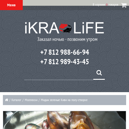
В корзине
0
товаров
Меню
Заказал ночью - позвоним утром
+7 812 988-66-94
+7 812 989-43-45
/
Каталог
/
Моллюски
/
Мидии зеленые Киви на полу-створке