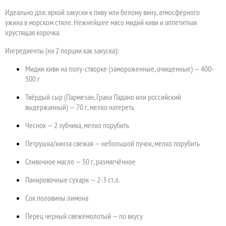
Идеально для: яркой закуски к пиву или белому вину, атмосферного
ужина в морском стиле. Нежнейшее мясо мидий киви и аппетитная
хрустящая корочка.
Ингредиенты (на 2 порции как закуска):
Мидии киви на полу-створке (замороженные, очищенные) — 400-
500 г
Твёрдый сыр (Пармезан, Грана Падано или российский
выдержанный) — 70 г, мелко натереть
Чеснок — 2 зубчика, мелко порубить
Петрушка/кинза свежая — небольшой пучок, мелко порубить
Сливочное масло — 50 г, размягчённое
Панировочные сухари — 2-3 ст.л.
Сок половины лимона
Перец черный свежемолотый — по вкусу