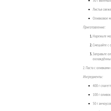
50 г вяленых
Листья свеж
Оливковое ма
Приготовление:
Нарежьте мо
Смешайте с 
Заправьте ол
охлаждённы
2. Паста с оливками
Ингредиенты:
400 г спагет
100 г оливок
50 г анчоусо