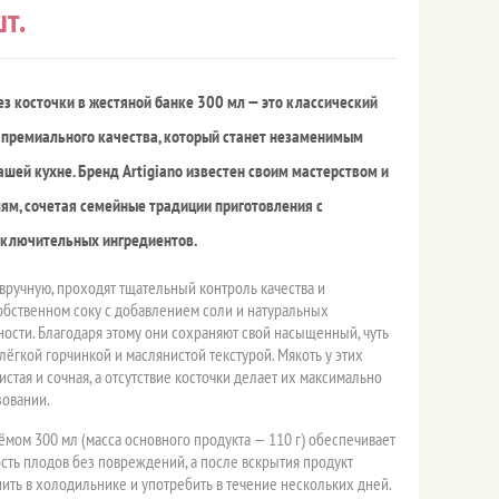
т.
ез косточки в жестяной банке 300 мл — это классический
 премиального качества, который станет незаменимым
ашей кухне. Бренд Artigiano известен своим мастерством и
ям, сочетая семейные традиции приготовления с
сключительных ингредиентов.
вручную, проходят тщательный контроль качества и
обственном соку с добавлением соли и натуральных
ности. Благодаря этому они сохраняют свой насыщенный, чуть
лёгкой горчинкой и маслянистой текстурой. Мякоть у этих
истая и сочная, а отсутствие косточки делает их максимально
зовании.
ёмом 300 мл (масса основного продукта — 110 г) обеспечивает
ть плодов без повреждений, а после вскрытия продукт
ить в холодильнике и употребить в течение нескольких дней.