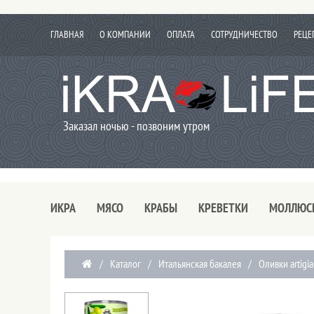
ГЛАВНАЯ
О КОМПАНИИ
ОПЛАТА
СОТРУДНИЧЕСТВО
РЕЦЕ
Заказал ночью - позвоним утром
ИКРА
МЯСО
КРАБЫ
КРЕВЕТКИ
МОЛЛЮС
/
Каталог
/
Итальянская бакалея
/
Оливки artigi