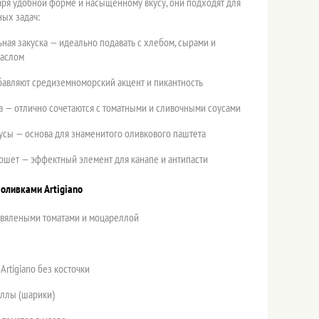
аря удобной форме и насыщенному вкусу, они подходят для
ых задач:
ная закуска — идеально подавать с хлебом, сырами и
маслом
бавляют средиземноморский акцент и пикантность
а — отлично сочетаются с томатными и сливочными соусами
усы — основа для знаменитого оливкового паштета
уршет — эффектный элемент для канапе и антипасти
 оливками Artigiano
и, вялеными томатами и моцареллой
 Artigiano без косточки
еллы (шарики)