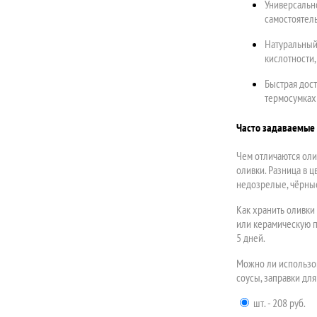
Универсально
самостоятел
Натуральный 
кислотности,
Быстрая дост
термосумках
Часто задаваемые
Чем отличаются оли
оливки. Разница в 
недозрелые, чёрны
Как хранить оливки
или керамическую п
5 дней.
Можно ли использов
соусы, заправки дл
шт. - 208 руб.