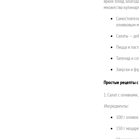
ярких блюд. Благод
множества кулинарн
Самостоятель
оливковым 
Салаты — до
Пицца и паст
Тапенад и со
Закуски и ф
Простые рецепты с
1. Салат с оливкам
Ингредиенты:
100 г оливок
150 г моцар