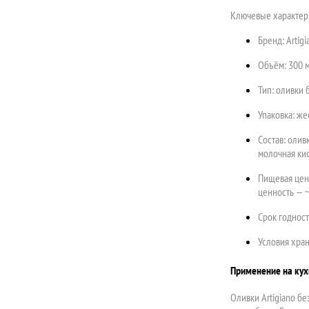
Ключевые характер
Бренд: Artigi
Объём: 300 м
Тип: оливки 
Упаковка: же
Состав: олив
молочная кис
Пищевая ценн
ценность — 
Срок годност
Условия хран
Применение на кух
Оливки Artigiano б