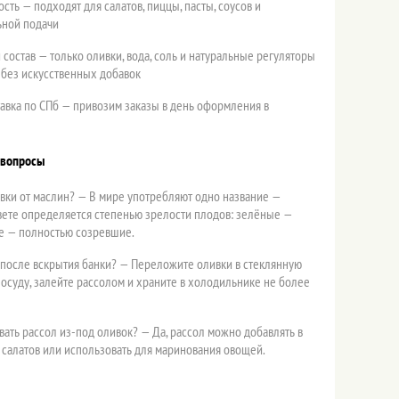
сть — подходят для салатов, пиццы, пасты, соусов и
ьной подачи
состав — только оливки, вода, соль и натуральные регуляторы
 без искусственных добавок
авка по СПб — привозим заказы в день оформления в
 вопросы
вки от маслин? — В мире употребляют одно название —
цвете определяется степенью зрелости плодов: зелёные —
е — полностью созревшие.
 после вскрытия банки? — Переложите оливки в стеклянную
осуду, залейте рассолом и храните в холодильнике не более
ать рассол из-под оливок? — Да, рассол можно добавлять в
я салатов или использовать для маринования овощей.