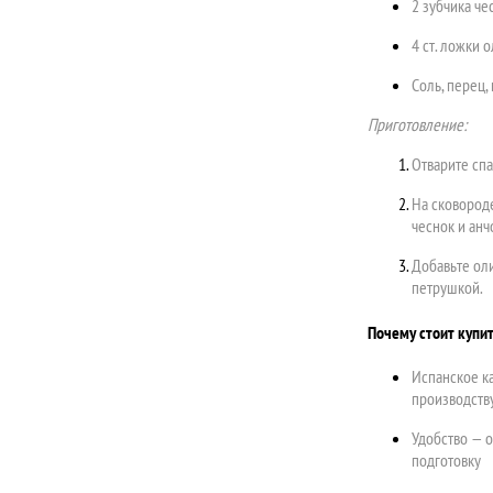
2 зубчика че
4 ст. ложки 
Соль, перец,
Приготовление:
Отварите спа
На сковород
чеснок и анч
Добавьте оли
петрушкой.
Почему стоит купить
Испанское к
производству
Удобство — о
подготовку