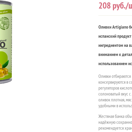
208
руб./ш
Оливки Artigiano б
испанский продукт
ингредиентом на в
вниманием к детал
использованием и
Оливки отбираются 
консервируются в с
регуляторов кислот
солоноватый вкус с 
оливок плотная, мяс
удобными в исполь
Жестяная банка объ
надёжную сохраннос
рекомендуется хран