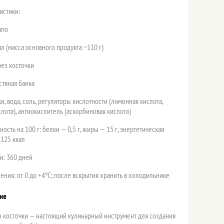
истики:
ano
л (масса основного продукта ~110 г)
без косточки
стяная банка
ки, вода, соль, регуляторы кислотности (лимонная кислота,
лота), антиокислитель (аскорбиновая кислота)
ость на 100 г: белки — 0,5 г, жиры — 15 г, энергетическая
~125 ккал
и: 360 дней
ения: от 0 до +4°C; после вскрытия хранить в холодильнике
не
ез косточки — настоящий кулинарный инструмент для создания