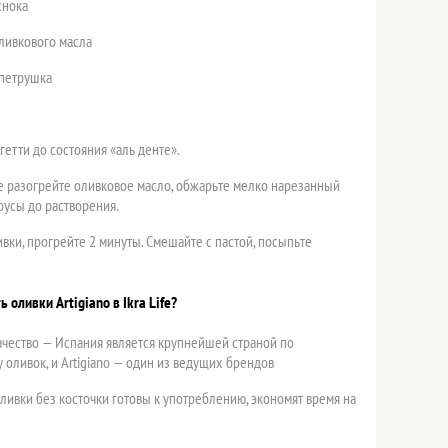
снока
оливкового масла
 петрушка
гетти до состояния «аль денте».
е разогрейте оливковое масло, обжарьте мелко нарезанный
оусы до растворения.
вки, прогрейте 2 минуты. Смешайте с пастой, посыпьте
 оливки Artigiano в Ikra Life?
ачество — Испания является крупнейшей страной по
 оливок, и Artigiano — один из ведущих брендов
ливки без косточки готовы к употреблению, экономят время на