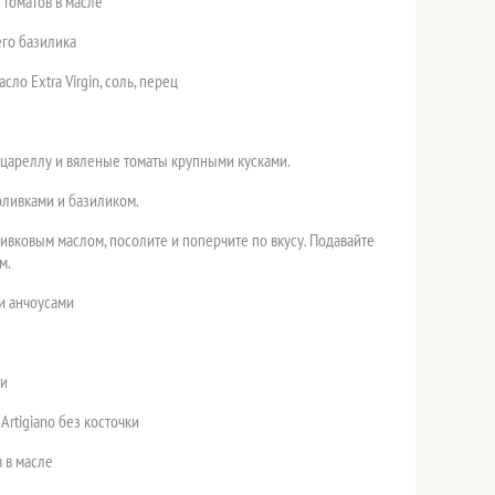
 томатов в масле
его базилика
сло Extra Virgin, соль, перец
цареллу и вяленые томаты крупными кусками.
оливками и базиликом.
ивковым маслом, посолите и поперчите по вкусу. Подавайте
м.
 и анчоусами
ти
 Artigiano без косточки
в в масле