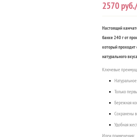
2570
руб./
Настоящий камчатс
банке 240 г от пр
который проходит 
натурального вкуса
Ключевые преимуще
Натуральное 
Только перв
Бережная ко
Сохранены в
Удобная жест
Идеи применения: