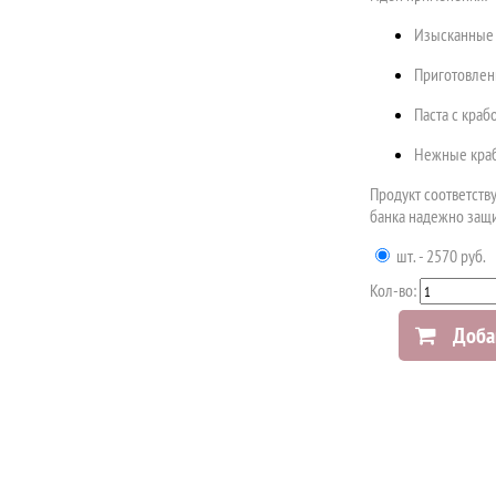
Изысканные 
Приготовлен
Паста с краб
Нежные краб
Продукт соответству
банка надежно защи
шт. - 2570 руб.
Кол-во:
Доба