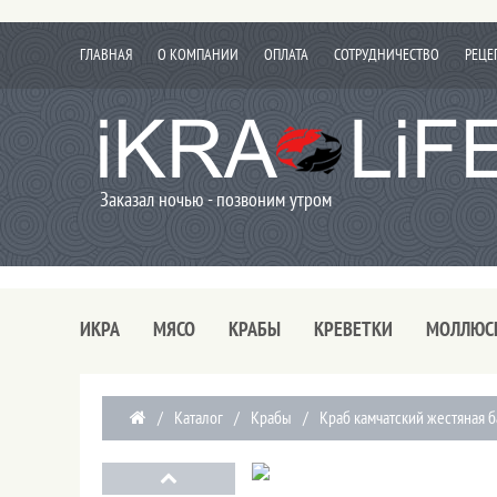
ГЛАВНАЯ
О КОМПАНИИ
ОПЛАТА
СОТРУДНИЧЕСТВО
РЕЦЕ
Заказал ночью - позвоним утром
ИКРА
МЯСО
КРАБЫ
КРЕВЕТКИ
МОЛЛЮС
/
Каталог
/
Крабы
/
Краб камчатский жестяная ба