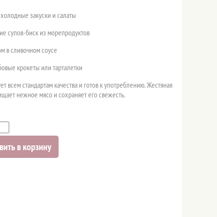
холодные закуски и салаты
ие супов-биск из морепродуктов
ом в сливочном соусе
овые крокеты или тарталетки
ет всем стандартам качества и готов к употреблению. Жестяная
щает нежное мясо и сохраняет его свежесть.
вить в корзину