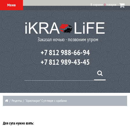
В корзине
0
товаров
Меню
Заказал ночью - позвоним утром
+7 812 988-66-94
+7 812 989-43-45
/
Рецепты
/
"Аристократ" Суп-пюре с крабами
Для супа нужно взять: