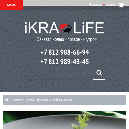
В корзине
0
товаров
Меню
Заказал ночью - позвоним утром
+7 812 988-66-94
+7 812 989-43-45
/
Рецепты
/
Тушеные артишоки с крабовым мясом