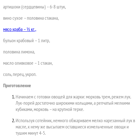
артишоки (сердцевины) – 6-8 штук,
вино сухое – половина стакана,
мясо краба – ½ кг.,
бульон крабовый – 1 литр,
половина лимона,
масло оливковое – 1 стакан,
соль, перец, укроп.
Приготовление
Начинаем с готовки овощей для жарки: морковь трем, режем лук.
Лук-порей достаточно широкими кольцами, а репчатый мелкими
кубиками, морковь – на крупной терке.
Используя сотейник, немного обжариваем мелко нарезанный лук в
масле, к нему же высыпаем оставшиеся измельченные овощи и
тушим минут 4-5.