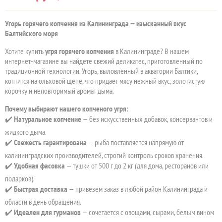
Угорь горячего копчения из Калининграда — изысканный вкус
Балтийского моря
Хотите купить
угря горячего копчения
в Калининграде? В нашем
интернет-магазине вы найдете свежий деликатес, приготовленный по
традиционной технологии. Угорь, выловленный в акватории Балтики,
коптится на ольховой щепе, что придает мясу нежный вкус, золотистую
корочку и неповторимый аромат дыма.
Почему выбирают нашего копченого угря:
✔️
Натуральное копчение
— без искусственных добавок, консервантов и
жидкого дыма.
✔️
Свежесть гарантирована
— рыба поставляется напрямую от
калининградских производителей, строгий контроль сроков хранения.
✔️
Удобная фасовка
— тушки от 500 г до 2 кг (для дома, ресторанов или
подарков).
✔️
Быстрая доставка
— привезем заказ в любой район Калининграда и
области в день обращения.
✔️
Идеален для гурманов
— сочетается с овощами, сырами, белым вином