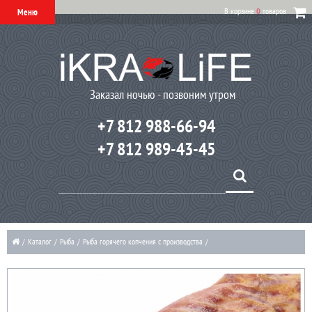
В корзине
0
товаров
Меню
Заказал ночью - позвоним утром
+7 812 988-66-94
+7 812 989-43-45
/
Каталог
/
Рыба
/
Рыба горячего копчения с производства
/
Угорь горячего копчения Калининград