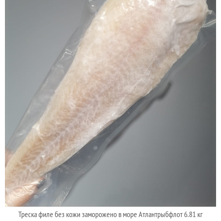
Треска филе без кожи заморожено в море Атлантрыбфлот 6.81 кг