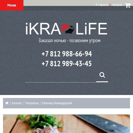
В корзине
0
товаров
Меню
Заказал ночью - позвоним утром
+7 812 988-66-94
+7 812 989-43-45
/
Каталог
/
Моллюски
/
Кальмар Командорский