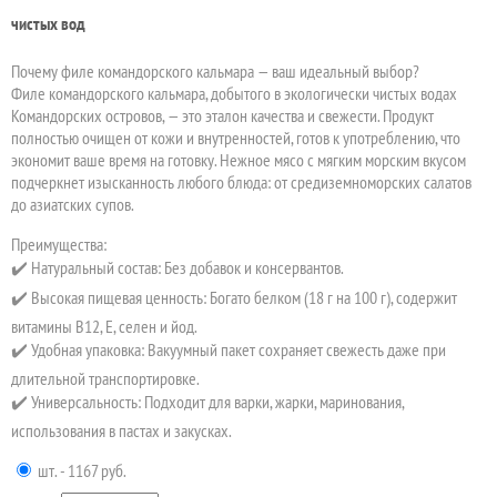
чистых вод
Почему филе командорского кальмара — ваш идеальный выбор?
Филе командорского кальмара, добытого в экологически чистых водах
Командорских островов, — это эталон качества и свежести. Продукт
полностью очищен от кожи и внутренностей, готов к употреблению, что
экономит ваше время на готовку. Нежное мясо с мягким морским вкусом
подчеркнет изысканность любого блюда: от средиземноморских салатов
до азиатских супов.
Преимущества:
✔️ Натуральный состав: Без добавок и консервантов.
✔️ Высокая пищевая ценность: Богато белком (18 г на 100 г), содержит
витамины B12, E, селен и йод.
✔️ Удобная упаковка: Вакуумный пакет сохраняет свежесть даже при
длительной транспортировке.
✔️ Универсальность: Подходит для варки, жарки, маринования,
использования в пастах и закусках.
шт. - 1167 руб.