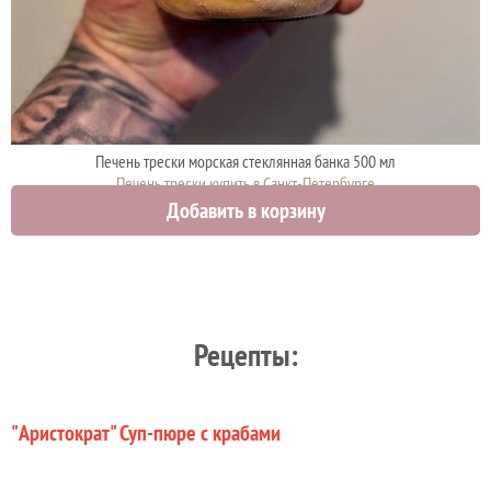
Печень трески морская стеклянная банка 500 мл
Печень трески купить в Санкт-Петербурге
Добавить в корзину
950 руб.
1000 руб.
Рецепты:
"Аристократ" Суп-пюре с крабами