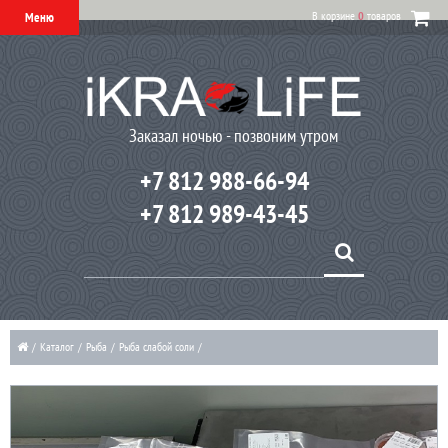
В корзине
0
товаров
Меню
Заказал ночью - позвоним утром
+7 812 988-66-94
+7 812 989-43-45
/
Каталог
/
Рыба
/
Рыба слабой соли
/
Филе нерки слабого посола — свежая рыба премиум-класса с доставкой