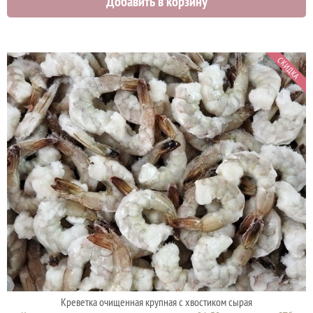
Добавить в корзину
1775 руб.
1975 руб.
СКИДКА
Креветка очищенная крупная с хвостиком сырая