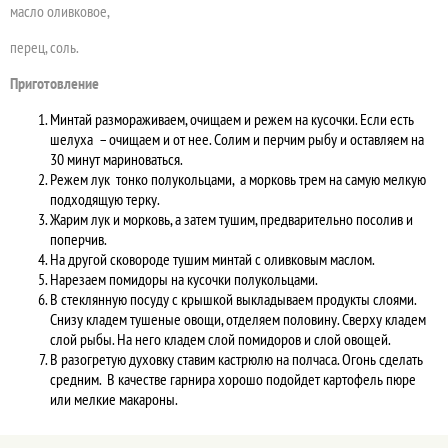
масло оливковое,
перец, соль.
Приготовление
Минтай размораживаем, очищаем и режем на кусочки. Если есть
шелуха – очищаем и от нее. Солим и перчим рыбу и оставляем на
30 минут мариноваться.
Режем лук тонко полукольцами, а морковь трем на самую мелкую
подходящую терку.
Жарим лук и морковь, а затем тушим, предварительно посолив и
поперчив.
На другой сковороде тушим минтай с оливковым маслом.
Нарезаем помидоры на кусочки полукольцами.
В стеклянную посуду с крышкой выкладываем продукты слоями.
Снизу кладем тушеные овощи, отделяем половину. Сверху кладем
слой рыбы. На него кладем слой помидоров и слой овощей.
В разогретую духовку ставим кастрюлю на полчаса. Огонь сделать
средним. В качестве гарнира хорошо подойдет картофель пюре
или мелкие макароны.