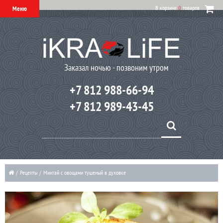
В корзине
0
товаров
Меню
Заказал ночью - позвоним утром
+7 812 988-66-94
+7 812 989-43-45
/
Рецепты
/
Минтай с овощами тушеный в духовке