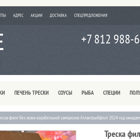
ПТЫ
АДРЕС
АКЦИИ
ДОСТАВКА
СПЕЦПРЕДЛОЖЕНИЯ
+7 812 988-
КИ
ПЕЧЕНЬ ТРЕСКИ
СОУСЫ
РЫБА
СПЕЦИИ
ПОЛ
реска филе без кожи корабельной заморозки Атлантрыбфлот 2024 год ожидае
Треска фи