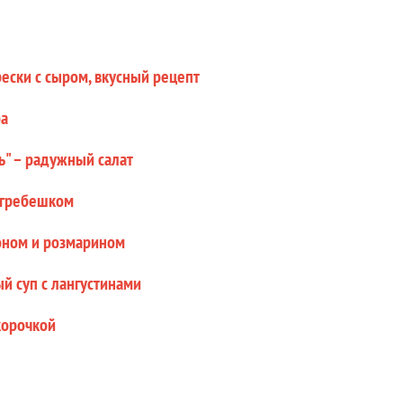
ески с сыром, вкусный рецепт
ба
ь" – радужный салат
 гребешком
оном и розмарином
й суп с лангустинами
корочкой