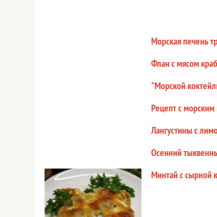
Морская печень тр
Флан с мясом кра
"Морской коктейл
Рецепт с морским
Лангустины с лим
Осенний тыквенны
Минтай с сырной 