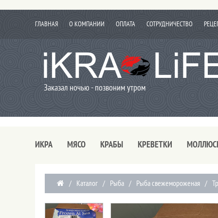
ГЛАВНАЯ
О КОМПАНИИ
ОПЛАТА
СОТРУДНИЧЕСТВО
РЕЦЕ
Заказал ночью - позвоним утром
ИКРА
МЯСО
КРАБЫ
КРЕВЕТКИ
МОЛЛЮС
/
Каталог
/
Рыба
/
Рыба свежемороженая
/
Т