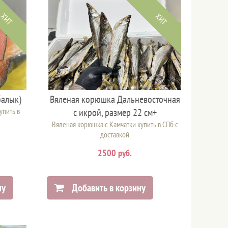
ХИТ
ХИТ
балык)
Вяленая корюшка Дальневосточная
упить в
с икрой, размер 22 см+
Вяленая корюшка с Камчатки купить в СПб с
доставкой
2500 руб.
ну
Добавить в корзину