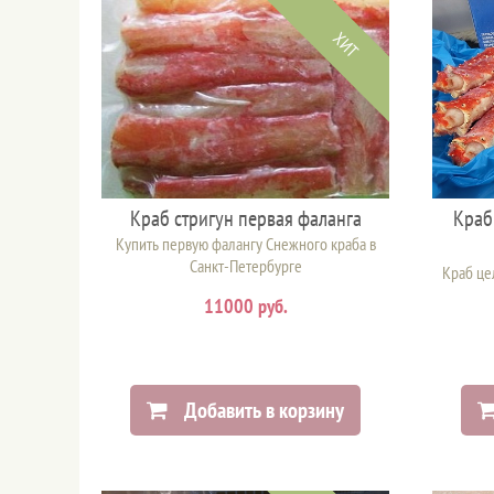
ХИТ
Краб стригун первая фаланга
Краб
Купить первую фалангу Снежного краба в
Санкт-Петербурге
Краб це
11000 руб.
Добавить в корзину