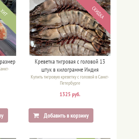
СКИДКА
ХИТ
 размер
Креветка тигровая с головой 13
анкт-
штук в килограмме Индия
Купить тигровую креветку с головой в Санкт-
Петербурге
1325 руб.
ну
Добавить в корзину