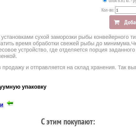
блок 6.81 кг. - р
Кол-во:
Доба
установками сухой заморозки рыбы конвейерного т
ратить время обработки свежей рыбы до минимума.
Ч
совое устройство, где отделяется порция заданного
енкой.
 продажу и отправляется на склад хранения. Так вы
куумную упаковку
ки
C этим покупают: