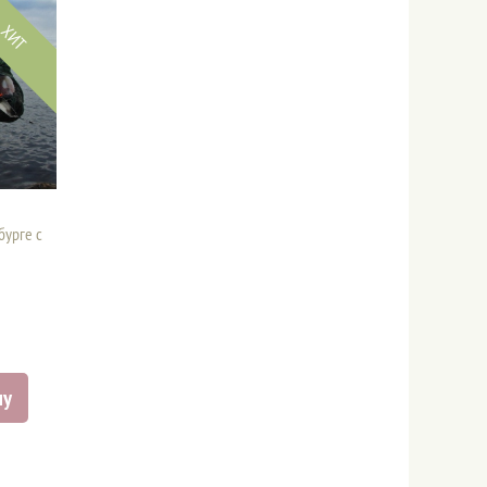
ХИТ
бурге с
ну