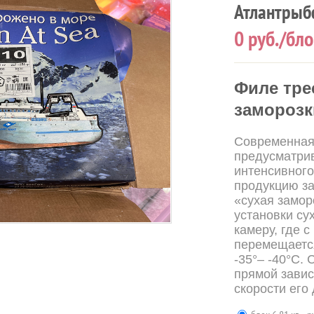
Атлантрыбф
0
руб./бло
Филе тре
заморозк
Современная
предусматри
интенсивного
продукцию за
«сухая замор
установки су
камеру, где с
перемещаетс
-35°– -40°С.
прямой завис
скорости его