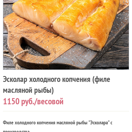
Эсколар холодного копчения (филе
масляной рыбы)
1150
руб./весовой
Филе холодного копчения масляной рыбы "Эсколара" с
производства