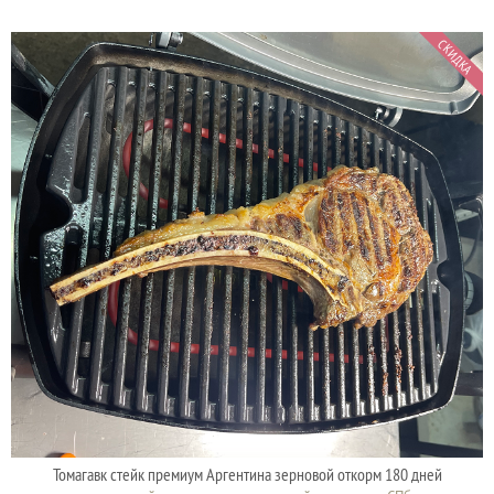
СКИДКА
Томагавк стейк премиум Аргентина зерновой откорм 180 дней