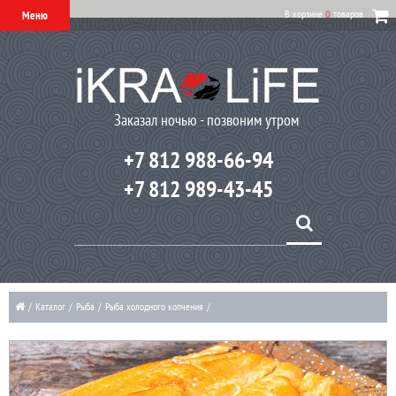
В корзине
0
товаров
Меню
Заказал ночью - позвоним утром
+7 812 988-66-94
+7 812 989-43-45
/
Каталог
/
Рыба
/
Рыба холодного копчения
/
Эсколар холодного копчения (филе масляной рыбы)