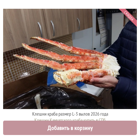
СКИДКА
Клешни краба размер L-3 вылов 2026 года
Клешни Камчатского краба купить в СПб
Добавить в корзину
4500 руб.
4900 руб.