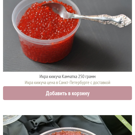
Икра кижуча Камчатка 250 грамм
Икра кижуча цена в Санкт-Петербурге с доставкой
4575 руб.
Добавить в корзину
ХИТ