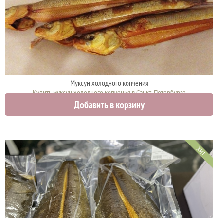
Муксун холодного копчения
Купить муксун холодного копчения в Санкт-Петербурге
Добавить в корзину
2790 руб.
ХИТ