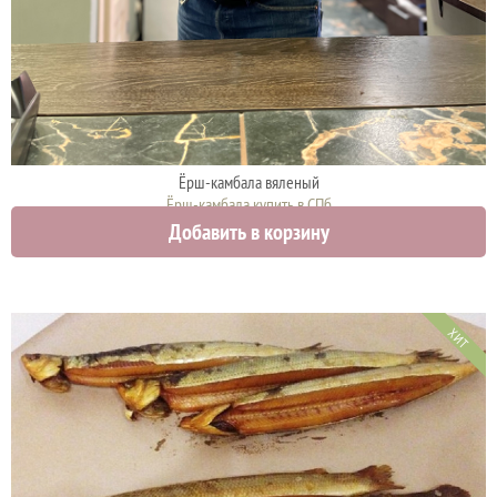
Ёрш-камбала вяленый
Ёрш-камбала купить в СПб
Добавить в корзину
2000 руб.
ХИТ