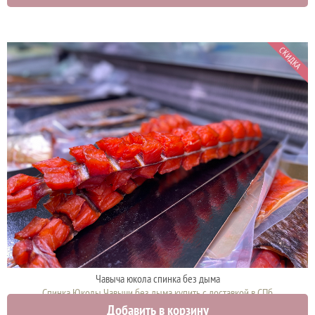
СКИДКА
Чавыча юкола спинка без дыма
Спинка Юколы Чавычи без дыма купить с доставкой в СПб
Добавить в корзину
2400 руб.