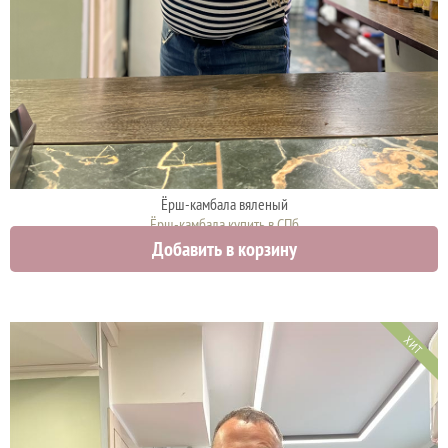
Ёрш-камбала вяленый
Ёрш-камбала купить в СПб
Добавить в корзину
2000 руб.
ХИТ