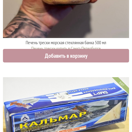
Печень трески морская стеклянная банка 500 мл
Печень трески купить в Санкт-Петербурге
Добавить в корзину
950 руб.
1000 руб.
ХИТ