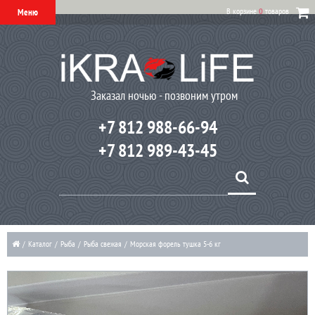
В корзине
0
товаров
Меню
Заказал ночью - позвоним утром
+7 812 988-66-94
+7 812 989-43-45
/
Каталог
/
Рыба
/
Рыба свежая
/
Морская форель тушка 5-6 кг