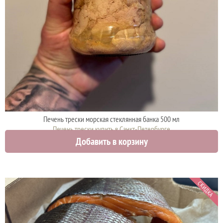
Печень трески морская стеклянная банка 500 мл
Печень трески купить в Санкт-Петербурге
Добавить в корзину
950 руб.
1000 руб.
СКИДКА