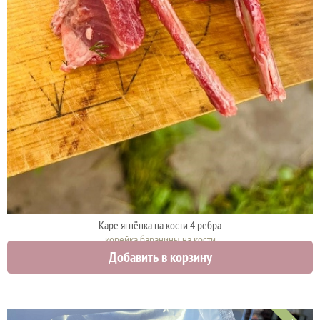
Каре ягнёнка на кости 4 ребра
корейка баранины на кости
Добавить в корзину
3500 руб.
3600 руб.