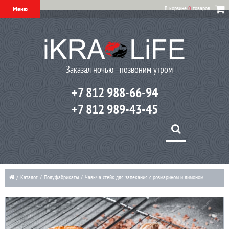
В корзине
0
товаров
Меню
Заказал ночью - позвоним утром
+7 812 988-66-94
+7 812 989-43-45
/
Каталог
/
Полуфабрикаты
/
Чавыча стейк для запекания с розмарином и лимоном