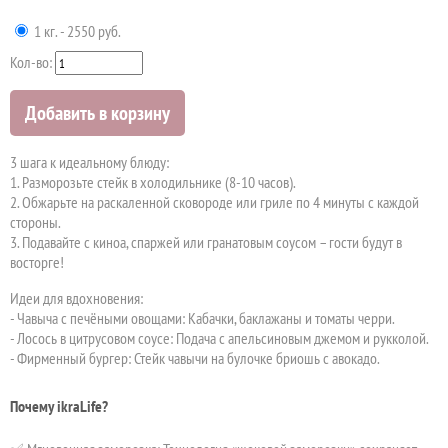
1 кг. - 2550 руб.
Кол-во:
Добавить в корзину
3 шага к идеальному блюду:
1. Разморозьте стейк в холодильнике (8-10 часов).
2. Обжарьте на раскаленной сковороде или гриле по 4 минуты с каждой
стороны.
3. Подавайте с киноа, спаржей или гранатовым соусом – гости будут в
восторге!
Идеи для вдохновения:
- Чавыча с печёными овощами: Кабачки, баклажаны и томаты черри.
- Лосось в цитрусовом соусе: Подача с апельсиновым джемом и рукколой.
- Фирменный бургер: Стейк чавычи на булочке бриошь с авокадо.
Почему ikraLife?