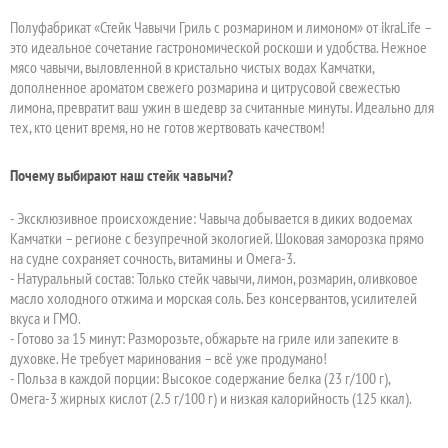
Полуфабрикат «Стейк Чавычи Гриль с розмарином и лимоном» от ikraLife –
это идеальное сочетание гастрономической роскоши и удобства. Нежное
мясо чавычи, выловленной в кристально чистых водах Камчатки,
дополненное ароматом свежего розмарина и цитрусовой свежестью
лимона, превратит ваш ужин в шедевр за считанные минуты. Идеально для
тех, кто ценит время, но не готов жертвовать качеством!
Почему выбирают наш стейк чавычи?
- Эксклюзивное происхождение: Чавыча добывается в диких водоемах
Камчатки – регионе с безупречной экологией. Шоковая заморозка прямо
на судне сохраняет сочность, витамины и Омега-3.
- Натуральный состав: Только стейк чавычи, лимон, розмарин, оливковое
масло холодного отжима и морская соль. Без консервантов, усилителей
вкуса и ГМО.
- Готово за 15 минут: Разморозьте, обжарьте на гриле или запеките в
духовке. Не требует маринования – всё уже продумано!
- Польза в каждой порции: Высокое содержание белка (23 г/100 г),
Омега-3 жирных кислот (2.5 г/100 г) и низкая калорийность (125 ккал).