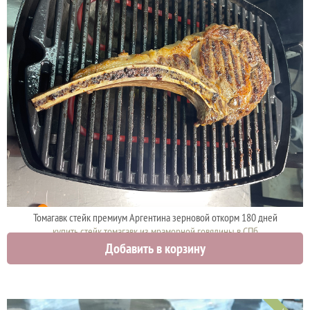
Томагавк стейк премиум Аргентина зерновой откорм 180 дней
купить стейк томагавк из мраморной говядины в СПб
Добавить в корзину
4270 руб.