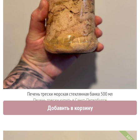
Печень трески морская стеклянная банка 500 мл
Печень трески купить в Санкт-Петербурге
Добавить в корзину
950 руб.
1000 руб.
ХИТ