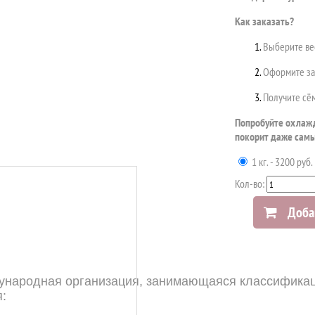
Как заказать?
Выберите вес
Оформите зак
Получите сём
Попробуйте охлажд
покорит даже самы
1 кг. - 3200 руб.
Кол-во:
Доба
ународная организация, занимающаяся классификаци
я: