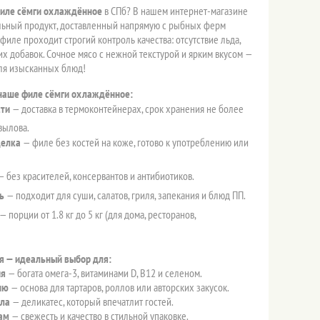
иле сёмги охлаждённое
в СПб? В нашем интернет-магазине
льный продукт, доставленный напрямую с рыбных ферм
филе проходит строгий контроль качества: отсутствие льда,
их добавок. Сочное мясо с нежной текстурой и ярким вкусом —
ля изысканных блюд!
наше филе сёмги охлаждённое:
сти
— доставка в термоконтейнерах, срок хранения не более
вылова.
делка
— филе без костей на коже, готово к употреблению или
 без красителей, консервантов и антибиотиков.
ь
— подходит для суши, салатов, гриля, запекания и блюд ПП.
— порции от 1.8 кг до 5 кг (для дома, ресторанов,
я — идеальный выбор для:
ия
— богата омега-3, витаминами D, B12 и селеном.
ню
— основа для тартаров, роллов или авторских закусок.
ола
— деликатес, который впечатлит гостей.
ам
— свежесть и качество в стильной упаковке.