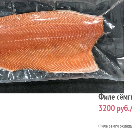
Филе сёмг
3200
руб.
Филе сёмги охлажд