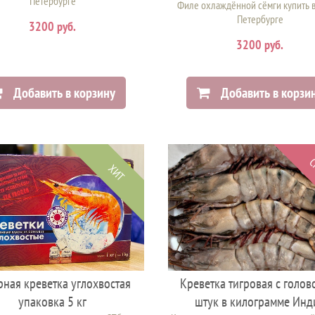
Петербурге
Филе охлаждённой сёмги купить в
Петербурге
3200 руб.
3200 руб.
Добавить в корзину
Добавить в корзи
С
ХИТ
рная креветка углохвостая
Креветка тигровая с голов
упаковка 5 кг
штук в килограмме Инд