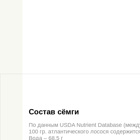
Состав сёмги
По данным USDA Nutrient Database (межд
100 гр. атлантического лосося содержитс
Вода – 68.5 г