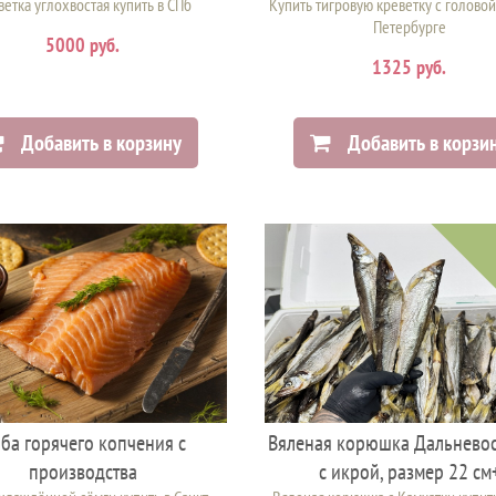
етка углохвостая купить в СПб
Купить тигровую креветку с головой
Петербурге
5000 руб.
1325 руб.
Добавить в корзину
Добавить в корзи
ба горячего копчения с
Вяленая корюшка Дальневос
производства
с икрой, размер 22 см