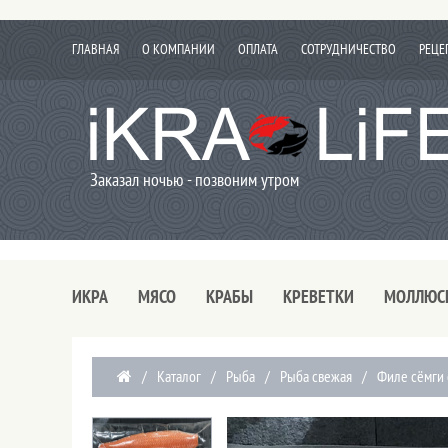
ГЛАВНАЯ
О КОМПАНИИ
ОПЛАТА
СОТРУДНИЧЕСТВО
РЕЦЕ
Заказал ночью - позвоним утром
ИКРА
МЯСО
КРАБЫ
КРЕВЕТКИ
МОЛЛЮС
/
Каталог
/
Рыба
/
Рыба свежая
/
Филе сёмги