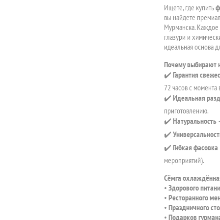
Ищете, где купить
ф
вы найдете премиа
Мурманска. Каждое 
глазури и химическ
идеальная основа д
Почему выбирают 
✔️
Гарантия свеже
72 часов с момента 
✔️
Идеальная раз
приготовлению.
✔️
Натуральность
—
✔️
Универсальност
✔️
Гибкая фасовка
мероприятий).
Сёмга охлаждённа
•
Здорового питан
•
Ресторанного ме
•
Праздничного ст
•
Подарков гурман