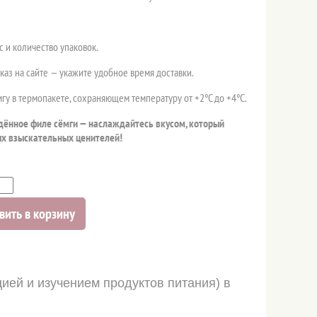
 и количество упаковок.
аз на сайте — укажите удобное время доставки.
гу в термопакете, сохраняющем температуру от +2°C до +4°C.
ённое филе сёмги — наслаждайтесь вкусом, который
х взыскательных ценителей!
вить в корзину
ей и изучением продуктов питания) в