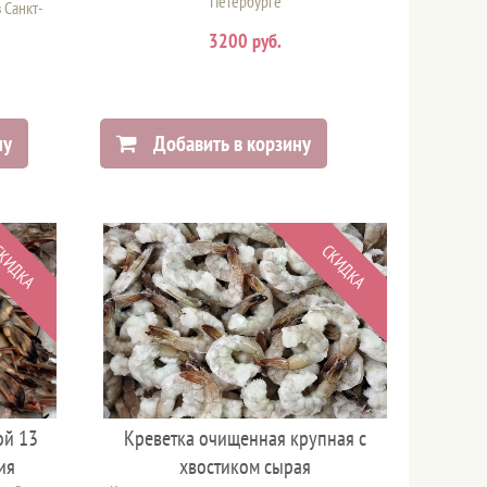
Петербурге
 Санкт-
3200 руб.
ну
Добавить в корзину
КИДКА
СКИДКА
ой 13
Креветка очищенная крупная с
ия
хвостиком сырая