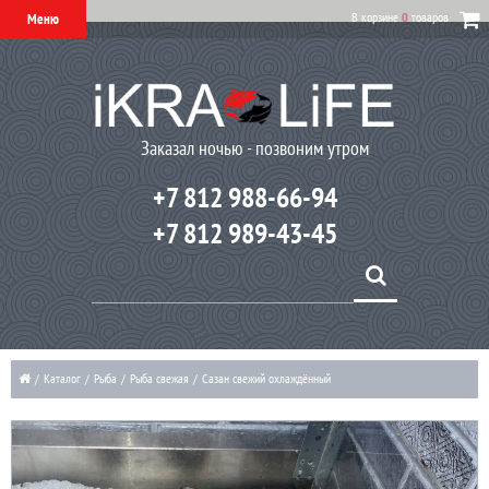
В корзине
0
товаров
Меню
Заказал ночью - позвоним утром
+7 812 988-66-94
+7 812 989-43-45
/
Каталог
/
Рыба
/
Рыба свежая
/
Сазан свежий охлаждённый