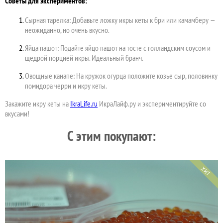
Советы для экспериментов:
Сырная тарелка: Добавьте ложку икры кеты к бри или камамберу —
неожиданно, но очень вкусно.
Яйца пашот: Подайте яйцо пашот на тосте с голландским соусом и
щедрой порцией икры. Идеальный бранч.
Овощные канапе: На кружок огурца положите козье сыр, половинку
помидора черри и икру кеты.
Закажите икру кеты на
IkraLife.ru
ИкраЛайф.ру и экспериментируйте со
вкусами!
C этим покупают:
ХИТ