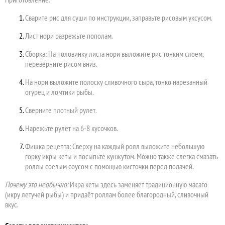
Сварите рис для суши по инструкции, заправьте рисовым уксусом.
Лист нори разрежьте пополам.
Сборка: На половинку листа нори выложите рис тонким слоем,
переверните рисом вниз.
На нори выложите полоску сливочного сыра, тонко нарезанный
огурец и ломтики рыбы.
Сверните плотный рулет.
Нарежьте рулет на 6-8 кусочков.
Фишка рецепта: Сверху на каждый ролл выложите небольшую
горку икры кеты и посыпьте кунжутом. Можно также слегка смазать
роллы соевым соусом с помощью кисточки перед подачей.
Почему это необычно:
Икра кеты здесь заменяет традиционную масаго
(икру летучей рыбы) и придаёт роллам более благородный, сливочный
вкус.