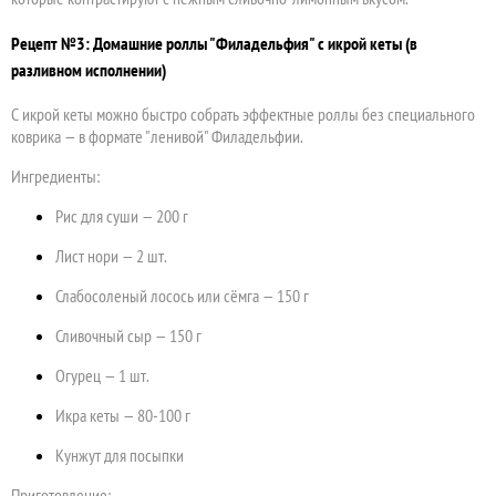
Рецепт №3: Домашние роллы "Филадельфия" с икрой кеты (в
разливном исполнении)
С икрой кеты можно быстро собрать эффектные роллы без специального
коврика — в формате "ленивой" Филадельфии.
Ингредиенты:
Рис для суши — 200 г
Лист нори — 2 шт.
Слабосоленый лосось или сёмга — 150 г
Сливочный сыр — 150 г
Огурец — 1 шт.
Икра кеты — 80-100 г
Кунжут для посыпки
Приготовление: