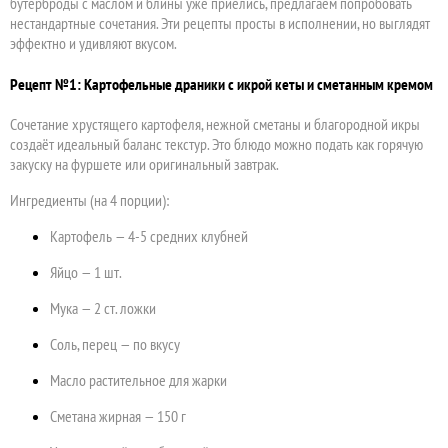
бутерброды с маслом и блины уже приелись, предлагаем попробовать
нестандартные сочетания. Эти рецепты просты в исполнении, но выглядят
эффектно и удивляют вкусом.
Рецепт №1: Картофельные драники с икрой кеты и сметанным кремом
Сочетание хрустящего картофеля, нежной сметаны и благородной икры
создаёт идеальный баланс текстур. Это блюдо можно подать как горячую
закуску на фуршете или оригинальный завтрак.
Ингредиенты (на 4 порции):
Картофель — 4-5 средних клубней
Яйцо — 1 шт.
Мука — 2 ст. ложки
Соль, перец — по вкусу
Масло растительное для жарки
Сметана жирная — 150 г