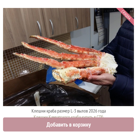
СКИДКА
Клешни краба размер L-3 вылов 2026 года
Клешни Камчатского краба купить в СПб
Добавить в корзину
4500 руб.
4900 руб.