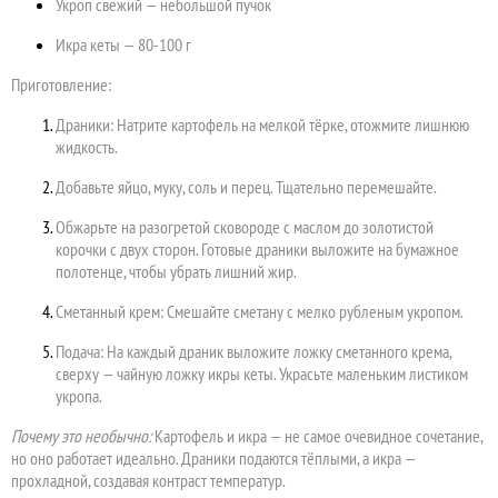
Укроп свежий — небольшой пучок
Икра кеты — 80-100 г
Приготовление:
Драники: Натрите картофель на мелкой тёрке, отожмите лишнюю
жидкость.
Добавьте яйцо, муку, соль и перец. Тщательно перемешайте.
Обжарьте на разогретой сковороде с маслом до золотистой
корочки с двух сторон. Готовые драники выложите на бумажное
полотенце, чтобы убрать лишний жир.
Сметанный крем: Смешайте сметану с мелко рубленым укропом.
Подача: На каждый драник выложите ложку сметанного крема,
сверху — чайную ложку икры кеты. Украсьте маленьким листиком
укропа.
Почему это необычно:
Картофель и икра — не самое очевидное сочетание,
но оно работает идеально. Драники подаются тёплыми, а икра —
прохладной, создавая контраст температур.