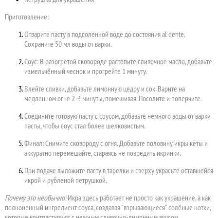
Приготовление:
Отварите пасту в подсоленной воде до состояния al dente.
Сохраните 50 мл воды от варки.
Соус: В разогретой сковороде растопите сливочное масло, добавьте
измельчённый чеснок и прогрейте 1 минуту.
Влейте сливки, добавьте лимонную цедру и сок. Варите на
медленном огне 2-3 минуты, помешивая. Посолите и поперчите.
Соедините готовую пасту с соусом, добавьте немного воды от варки
пасты, чтобы соус стал более шелковистым.
Финал: Снимите сковороду с огня. Добавьте половину икры кеты и
аккуратно перемешайте, стараясь не повредить икринки.
При подаче выложите пасту в тарелки и сверху украсьте оставшейся
икрой и рубленой петрушкой.
Почему это необычно:
Икра здесь работает не просто как украшение, а как
полноценный ингредиент соуса, создавая "взрывающиеся" солёные нотки,
которые контрастируют с нежным сливочно-лимонным вкусом.