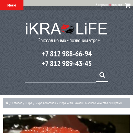
В корзине
0
товаров
Меню
Заказал ночью - позвоним утром
+7 812 988-66-94
+7 812 989-43-45
/
Каталог
/
Икра
/
Икра лососевая
/
Икра кеты Сахалин высшего качества 500 грамм